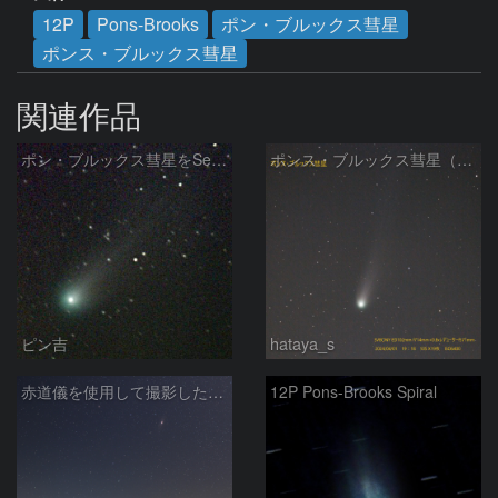
12P
Pons-Brooks
ポン・ブルックス彗星
ポンス・ブルックス彗星
関連作品
ポン・ブルックス彗星をSeeStar S50で撮影画像を再処理
ポンス・ブルックス彗星（12P/Pons-Brooks）2024/04/01
ピン吉
hataya_s
赤道儀を使用して撮影した画像のSequatorによるコンポジット結果
12P Pons-Brooks Spiral