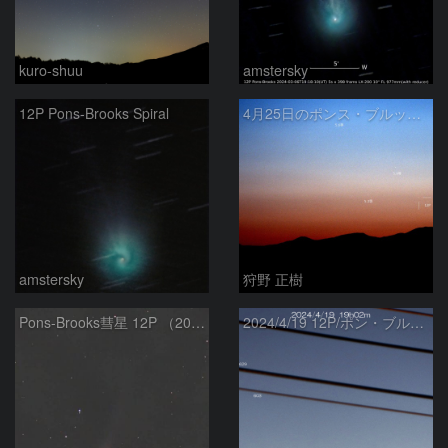
kuro-shuu
amstersky
12P Pons-Brooks Spiral
4月25日のポンス・ブルックス彗星(12P)
amstersky
狩野 正樹
Pons-Brooks彗星 12P （2024/04/08） 米国テキサス州
2024/4/19 12P/ポン・ブルックス彗星・木星・天王星