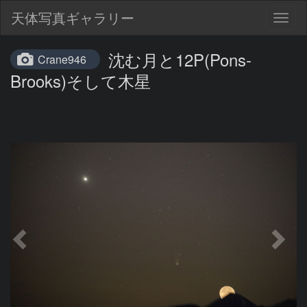
天体写真ギャラリー
Togg
navig
沈む月と12P(Pons-
Crane946
Brooks)そして木星