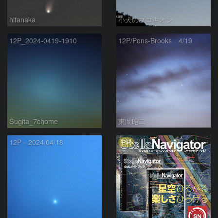
hltanaka
小犬のプロキオン
12P_2024-0419-1910
12P/Pons-Brooks 4/19
Sugita_7chome
東岡昭二
PR
12P－2024/04/18