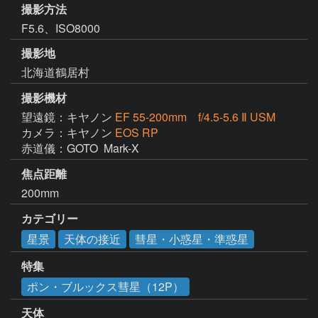
撮影方法
F5.6、ISO8000
撮影地
北海道鶴居村
撮影機材
望遠鏡：キヤノン
EF 55-200mm f/4.5-5.6 Ⅱ USM
カメラ：キヤノン
EOS RP
赤道儀：GOTO  Mark-X
焦点距離
200mm
カテゴリー
星景
天体の接近
彗星・小惑星・準惑星
特集
ポン・ブルックス彗星（12P）
天体