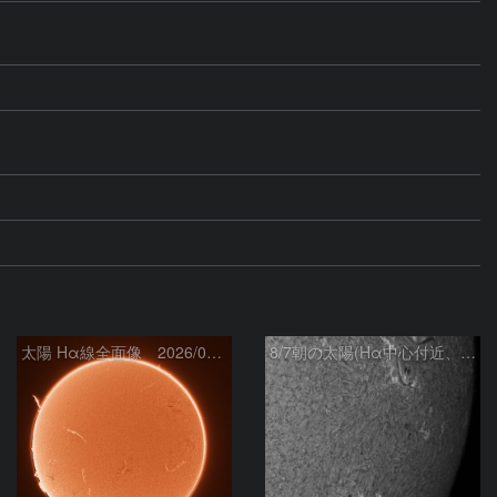
太陽 Hα線全面像 2026/08/07
8/7朝の太陽(Hα中心付近、4498、4502付近)