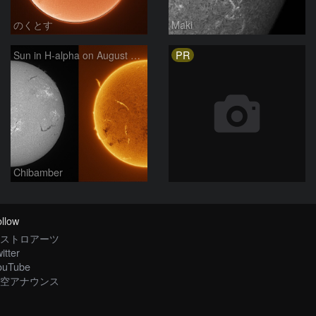
のくとす
Maki
PR
Sun in H-alpha on August 7, 2026
Chibamber
llow
ストロアーツ
itter
ouTube
空アナウンス