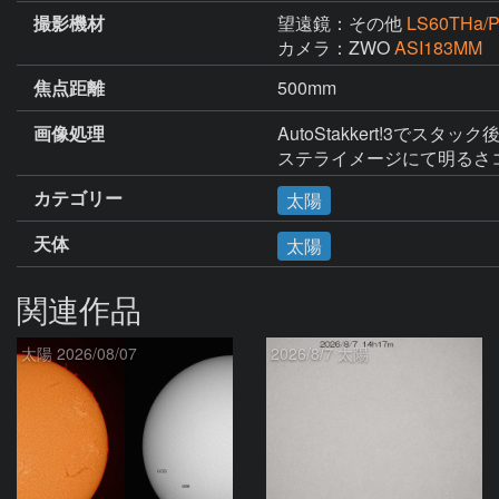
撮影機材
望遠鏡：その他
LS60THa/
カメラ：ZWO
ASI183MM
焦点距離
500mm
画像処理
AutoStakkert!3でスタ
ステライメージにて明るさ
カテゴリー
太陽
天体
太陽
関連作品
太陽 2026/08/07
2026/8/7 太陽