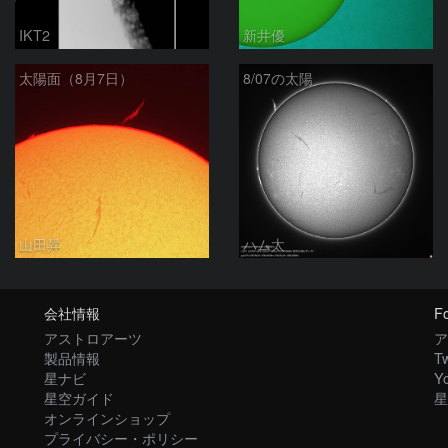
IKT2
新井優
太陽面（8月7日）
8/07の太陽
山田昇
ハム太
会社情報
Fo
アストロアーツ
ア
製品情報
Tw
星ナビ
Y
星空ガイド
星
オンラインショップ
プライバシー・ポリシー