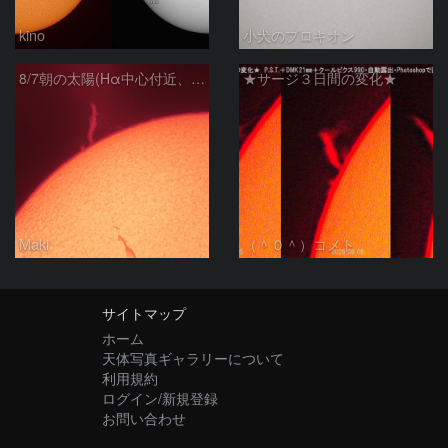
kino
小犬のプロキオン
8/7朝の太陽(Hα中心付近、プロミネンス)
★サージ３日間の変化★
Maki
（＾０＾）コメト
サイトマップ
ホーム
天体写真ギャラリーについて
利用規約
ログイン/新規登録
お問い合わせ