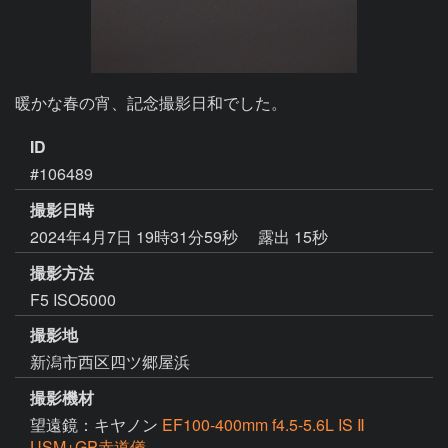
暖かな春の宵、記念撮影日和でした。
ID
#106489
撮影日時
2024年4月7日 19時31分59秒
露出 15秒
撮影方法
F5 ISO5000
撮影地
新潟市西区四ツ郷屋浜
撮影機材
望遠鏡：キヤノン
EF100-400mm f4.5-5.6L IS Ⅱ
USM+GP赤道儀