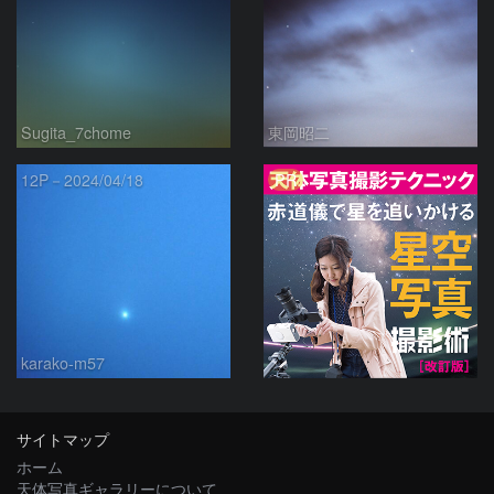
Sugita_7chome
東岡昭二
PR
12P－2024/04/18
karako-m57
サイトマップ
ホーム
天体写真ギャラリーについて