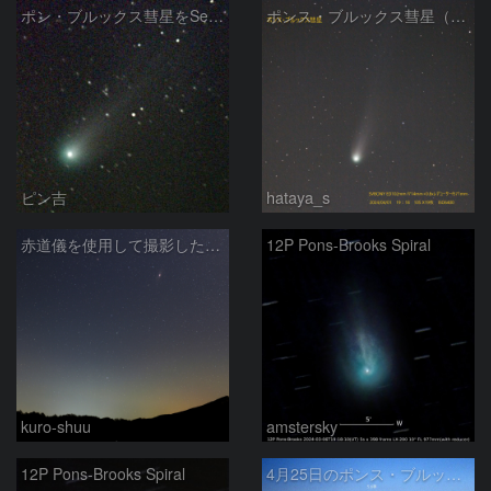
ポン・ブルックス彗星をSeeStar S50で撮影画像を再処理
ポンス・ブルックス彗星（12P/Pons-Brooks）2024/04/01
ピン吉
hataya_s
赤道儀を使用して撮影した画像のSequatorによるコンポジット結果
12P Pons-Brooks Spiral
kuro-shuu
amstersky
12P Pons-Brooks Spiral
4月25日のポンス・ブルックス彗星(12P)