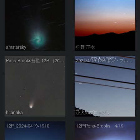
amstersky
狩野 正樹
Pons-Brooks彗星 12P （2024/04/08） 米国テキサス州
2024/4/19 12P/ポン・ブルックス彗星・木星・天王星
hltanaka
小犬のプロキオン
12P_2024-0419-1910
12P/Pons-Brooks 4/19