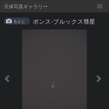
天体写真ギャラリー
Togg
navig
ポンス-ブルックス彗星
もとじ