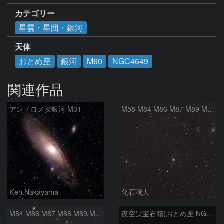
カテゴリー
星雲・星団・銀河
天体
おとめ座
銀河
M60
NGC4649
関連作品
アンドロメダ銀河 M31
M58 M84 M86 M87 M89 M90 マルカリアンの銀河鎖 おとめ座 かみのけ座
Ken.Nakayama
化石職人
M84 M86 M87 M88 M89 M90 M91 マルカリアンの銀河鎖 おとめ座 かみのけ座
夜空は宝石箱(おとめ座 NGC5566) Seestar50