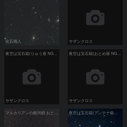
化石職人
サザンクロス
夜空は宝石箱(りゅう座 NGC6503) Seestar50
夜空は宝石箱(おとめ座 NGC5746) Seestar50
サザンクロス
サザンクロス
マルカリアンの銀河鎖 おとめ座・ かみのけ座の銀河
夜空は宝石箱(アンテナ銀河 NGC4038) Seestar50