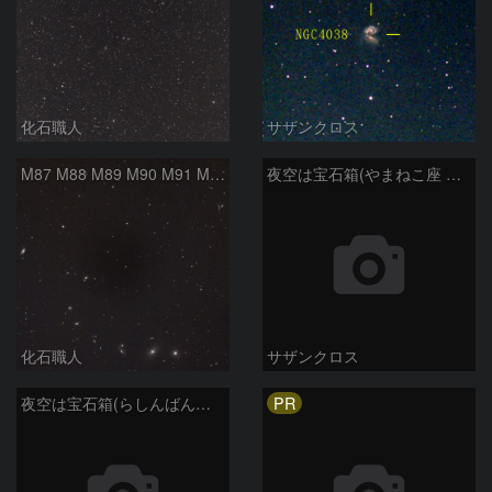
化石職人
サザンクロス
M87 M88 M89 M90 M91 M100 マルカリアンの銀河鎖 おとめ座 かみのけ座
夜空は宝石箱(やまねこ座 NGC2683) Seestar50
化石職人
サザンクロス
PR
夜空は宝石箱(らしんばん座 NGC2613) Seestar50