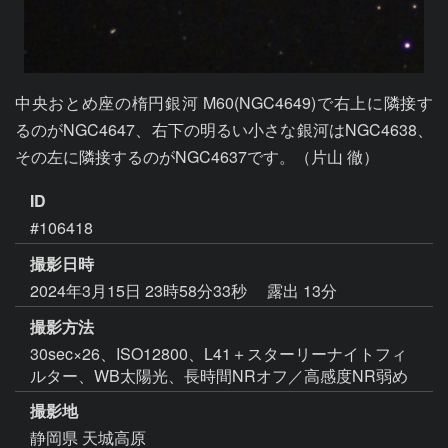
中央おとめ座の楕円銀河 M60(NGC4649)で右上に隣接す
るのがNGC4647、右下の明るい小さな銀河はNGC4638、
その左に隣接するのがNGC4637です。（片山 徹）
ID
#106418
撮影日時
2024年3月15日 23時58分33秒
露出 13分
撮影方法
30sec×26、ISO12800、L41＋スターリーナイトフィ
ルター、WB太陽光、長時間NRオフ／高感度NR弱め
撮影地
静岡県 天城高原