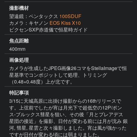
撮影機材
望遠鏡：ペンタックス
100SDUF
カメラ：キヤノン
EOS Kiss X10
ビクセンSXP赤道儀で恒星時ガイド
焦点距離
400mm
画像処理
カメラが生成したJPEG画像26コマをStellaImageで恒
星基準でコンポジットして処理、トリミング
（0.48×0.48度）上が北です。
特記事項
3/15に天城高原に出掛け撮影からの16thリリースで
す。上弦前でしたが宵は月光下で超低空の12P/ポン
ス-ブルックス彗星を狙い、その後「月とプレアデス
星団の接近」を撮影、日付が変わる前には月が沈み 銀
河, 彗星, 星雲と次々撮影しました。宵は風が強かった
ですが日付が変わる頃には弱まりました。