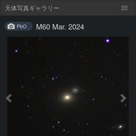
天体写真ギャラリー
Togg
navig
M60 Mar. 2024
PbO