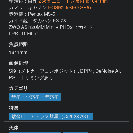
望遠鏡：自作
25cm ニュートン反射 fl:1641mm
カメラ：キヤノン
EOS90D(SEO-SP5)
赤道儀：Pentax MS-5

ガイド鏡：タカハシ FS-78

ZWO ASI120MM Mini + PHD2 でガイド

LPS-D1 Filter
焦点距離
1641mm
画像処理
SI9（メトカーフコンポジット）, DPP4, DeNoise AI, 
カテゴリー
彗星・小惑星・準惑星
特集
紫金山・アトラス彗星（C/2023 A3）
天体