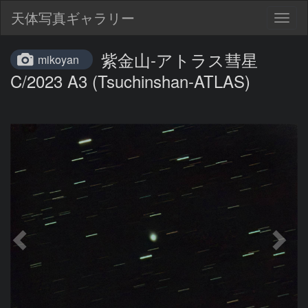
天体写真ギャラリー
Togg
navig
紫金山-アトラス彗星
mikoyan
C/2023 A3 (Tsuchinshan-ATLAS)