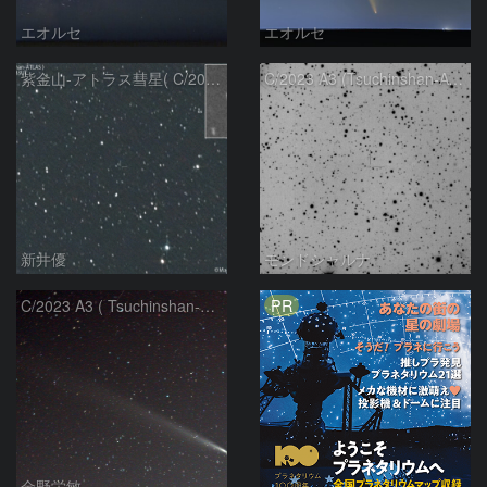
エオルセ
エオルセ
紫金山-アトラス彗星( C/2023A3 )：2025/09/16
C/2023 A3 (Tsuchinshan-ATLAS)
新井優
モンドシャルナ
PR
C/2023 A3 ( Tsuchinshan-ATLAS )
金野栄敏