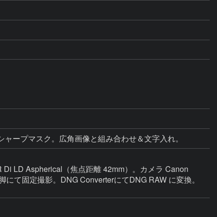
LD Aspherical（焦点距離 42mm）。カメラ Canon 
o II 三脚にて固定撮影。DNG ConverterにてDNG RAW に変換。