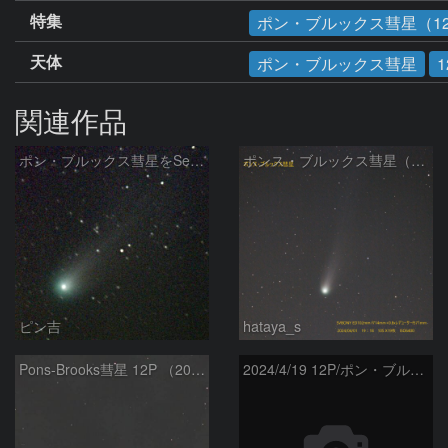
特集
ポン・ブルックス彗星（1
天体
ポン・ブルックス彗星
1
関連作品
ポン・ブルックス彗星をSeeStar S50で撮影画像を再処理
ポンス・ブルックス彗星（12P/Pons-Brooks）2024/04/01
ピン吉
hataya_s
Pons-Brooks彗星 12P （2024/04/08） 米国テキサス州
2024/4/19 12P/ポン・ブルックス彗星・木星・天王星