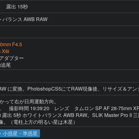
秒
露出 15秒
ワイトバランス AWB RAW
0mm F4.5
 X6i
アダプター

動追尾
向かって右が日周運動方向。

時間 19:39:20　レンズ　タムロン SP AF 28-75mm XR Di 
り F2.8 露出 5秒 ホワイトバランス AWB RAW。SLIK Master Pr
AW現像。（電柱上方の明るい星は木星）
・小惑星・準惑星