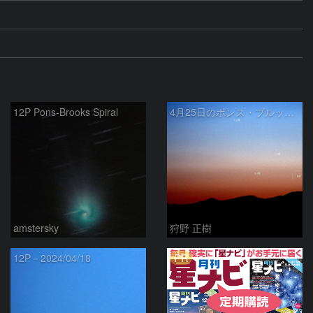
12P Pons-Brooks Spiral
4月25日のポンス・ブルックス彗星(12P)
amstersky
狩野 正樹
PR
12P－2024/04/18