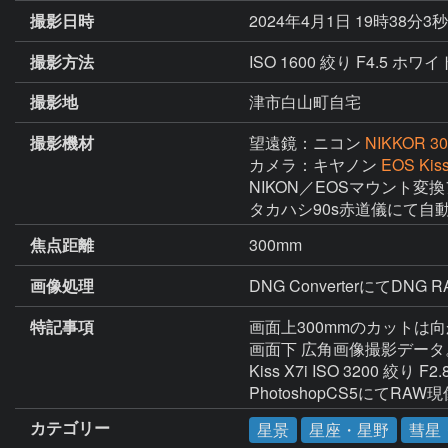
撮影日時
2024年4月1日 19時38分3
撮影方法
ISO 1600 絞り F4.5 ホ
撮影地
津市白山町自宅
撮影機材
望遠鏡：ニコン
NIKKOR 30
カメラ：キヤノン
EOS Kiss
NIKON／EOSマウント変換
タカハシ90s赤道儀にて自
焦点距離
300mm
画像処理
特記事項
画面上300mmのカットは
画面下 広角画像撮影データ。　撮影
Kiss X7i ISO 3200 絞
PhotoshopCS5にてR
カテゴリー
星景
星座・星野
彗星