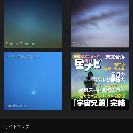
Sugita_7chome
東岡昭二
PR
12P－2024/04/18
karako-m57
サイトマップ