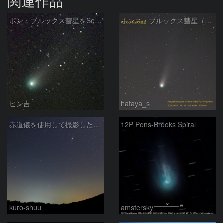
関連作品
ポン・ブルックス彗星をSeeStar S50で撮影画像を再処理
ポンス・ブルックス彗星（12P/Pons-Brooks）2024/04/01
ピン吉
hataya_s
赤道儀を使用して撮影した画像のSequatorによるコンポジット結果
12P Pons-Brooks Spiral
kuro-shuu
amstersky