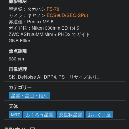
撮影機材
望遠鏡：タカハシ
FS-78
カメラ：キヤノン
EOS90D(SEO-SP5)
赤道儀：Pentax MS-5

ガイド鏡：Nikon 300mm ED 1:4.5

ZWO ASI120MM Mini + PHD2 でガイド

GNB Filter
焦点距離
630mm
画像処理
カテゴリー
星雲・星団・銀河
天体
M97
ふくろう星雲
惑星状星雲
おおぐま座