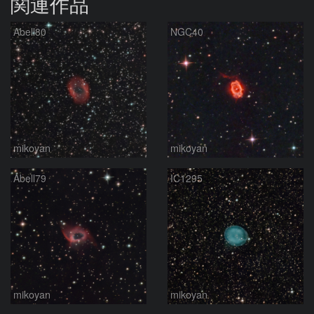
関連作品
Abell80
NGC40
mikoyan
mikoyan
Abell79
IC1295
mikoyan
mikoyan