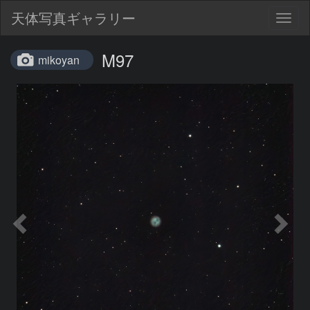
天体写真ギャラリー
Togg
navig
M97
mikoyan