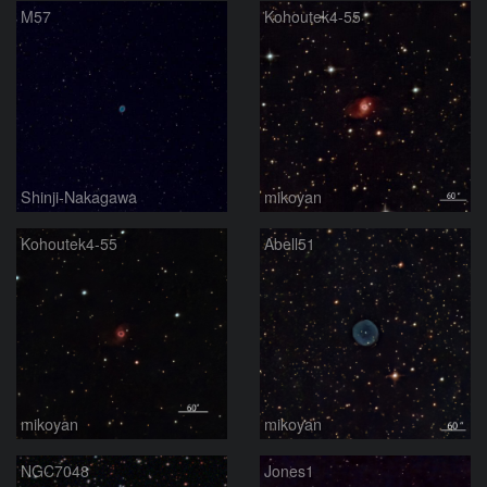
M57
Kohoutek4-55
Shinji-Nakagawa
mikoyan
Kohoutek4-55
Abell51
mikoyan
mikoyan
NGC7048
Jones1