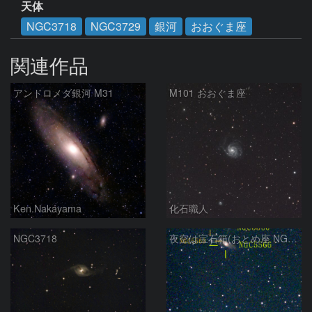
天体
NGC3718
NGC3729
銀河
おおぐま座
関連作品
アンドロメダ銀河 M31
M101 おおぐま座
Ken.Nakayama
化石職人
NGC3718
夜空は宝石箱(おとめ座 NGC5566) Seestar50