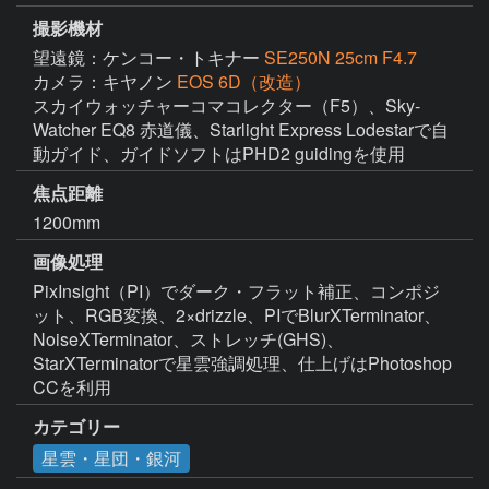
撮影機材
望遠鏡：ケンコー・トキナー
SE250N 25cm F4.7
カメラ：キヤノン
EOS 6D（改造）
スカイウォッチャーコマコレクター（F5）、Sky-
Watcher EQ8 赤道儀、Starlight Express Lodestarで自
動ガイド、ガイドソフトはPHD2 guidingを使用
焦点距離
1200mm
画像処理
PixInsight（PI）でダーク・フラット補正、コンポジ
ット、RGB変換、2×drizzle、PIでBlurXTerminator、
NoiseXTerminator、ストレッチ(GHS)、
StarXTerminatorで星雲強調処理、仕上げはPhotoshop 
CCを利用
カテゴリー
星雲・星団・銀河