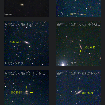
kuma-
サザンクロス
夜空は宝石箱(りゅう座 NGC6503) Seestar50
夜空は宝石箱(おとめ座 NGC5746) Seestar50
サザンクロス
サザンクロス
夜空は宝石箱(アンテナ銀河 NGC4038) Seestar50
夜空は宝石箱(やまねこ座 NGC2683) Seestar50