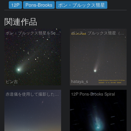
12P
Pons-Brooks
ポン・ブルックス彗星
関連作品
ポン・ブルックス彗星をSeeStar S50で撮影画像を再処理
ポンス・ブルックス彗星（12P/Pons-Brooks）2024/04/01
ピン吉
hataya_s
赤道儀を使用して撮影した画像のSequatorによるコンポジット結果
12P Pons-Brooks Spiral