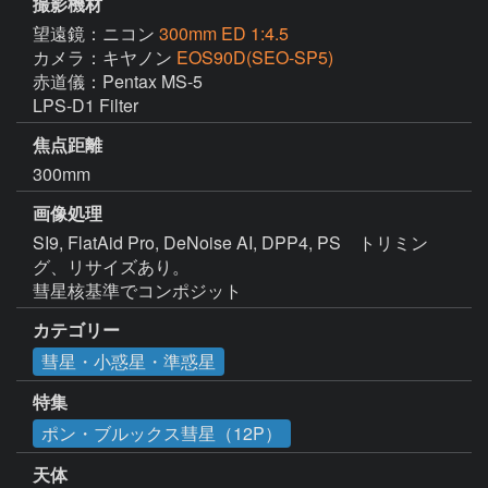
撮影機材
望遠鏡：ニコン
300mm ED 1:4.5
カメラ：キヤノン
EOS90D(SEO-SP5)
赤道儀：Pentax MS-5

LPS-D1 Filter
焦点距離
300mm
画像処理
SI9, FlatAid Pro, DeNoise AI, DPP4, PS　トリミン
グ、リサイズあり。

彗星核基準でコンポジット
カテゴリー
彗星・小惑星・準惑星
特集
ポン・ブルックス彗星（12P）
天体