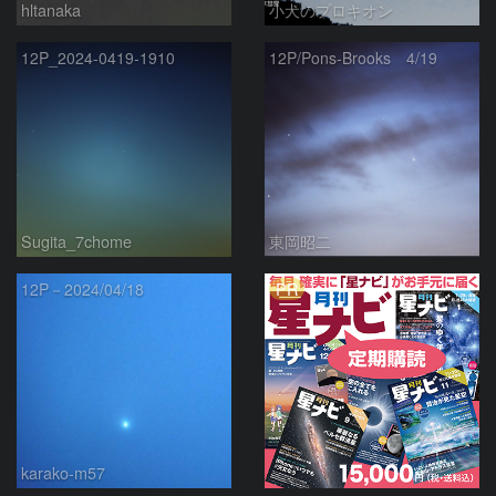
hltanaka
小犬のプロキオン
12P_2024-0419-1910
12P/Pons-Brooks 4/19
Sugita_7chome
東岡昭二
PR
12P－2024/04/18
karako-m57