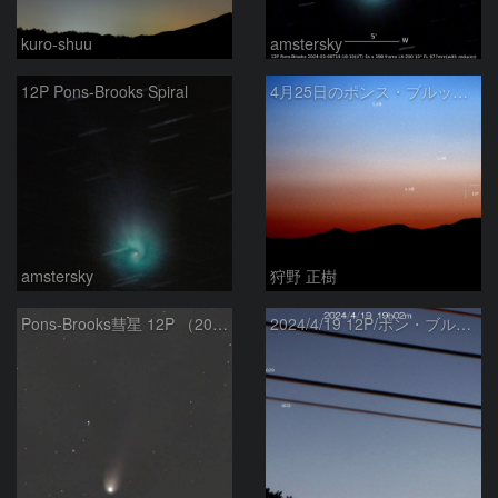
kuro-shuu
amstersky
12P Pons-Brooks Spiral
4月25日のポンス・ブルックス彗星(12P)
amstersky
狩野 正樹
Pons-Brooks彗星 12P （2024/04/08） 米国テキサス州
2024/4/19 12P/ポン・ブルックス彗星・木星・天王星