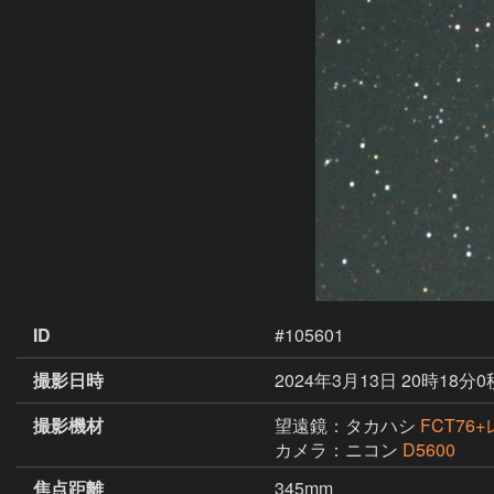
ID
#105601
撮影日時
2024年3月13日 20時18分0
撮影機材
望遠鏡：タカハシ
FCT76
カメラ：ニコン
D5600
焦点距離
345mm