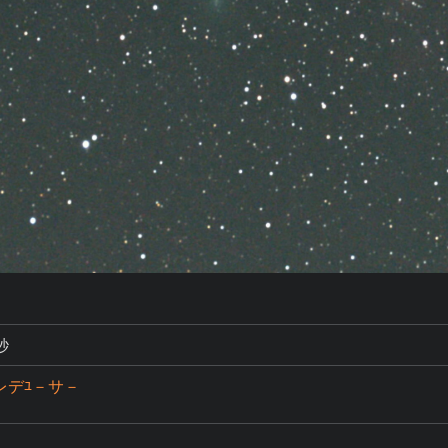
秒
+レデﾕ－サ－