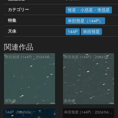
カテゴリー
彗星・小惑星・準惑星
特集
串田彗星（144P）
天体
144P
串田彗星
関連作品
串田彗星 (144P)：2024/06/08
串田彗星 (144P)：2024/05/29
新井優
新井優
144P（Kushida）
串田彗星 (144P)：2024/04/25