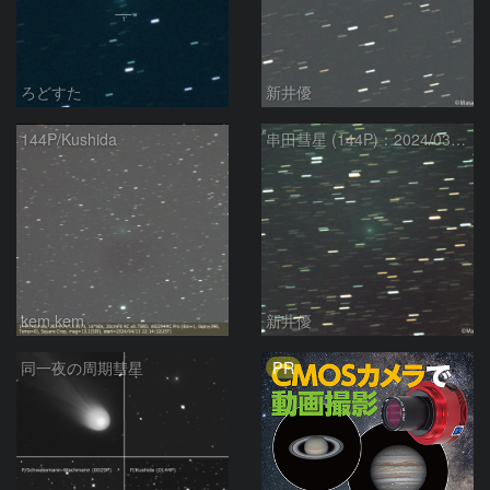
ろどすた
新井優
144P/Kushida
串田彗星 (144P)：2024/03/27
kem.kem
新井優
PR
同一夜の周期彗星