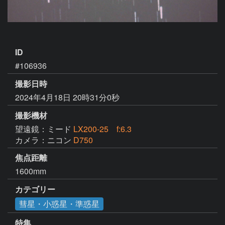
ID
#106936
撮影日時
2024年4月18日 20時31分0秒
撮影機材
望遠鏡：ミード
LX200-25 f:6.3
カメラ：ニコン
D750
焦点距離
1600mm
カテゴリー
彗星・小惑星・準惑星
特集