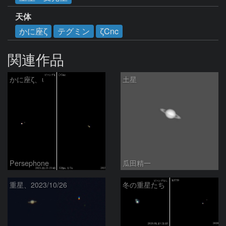
天体
かに座ζ
テグミン
ζCnc
関連作品
かに座ζ、ι
土星
Persephone
瓜田精一
重星、2023/10/26
冬の重星たち