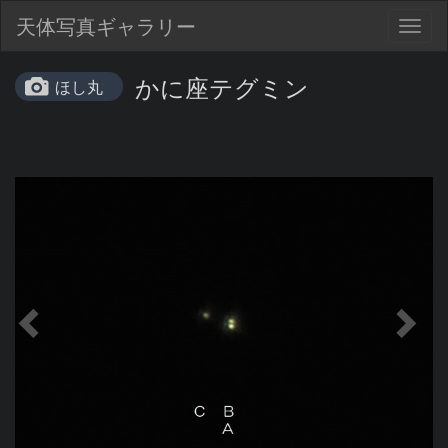
天体写真ギャラリー
Togg
navig
かに座テグミン
ほし丸