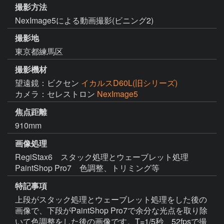
撮影方法
NexImage5による動画撮影(ビニング2)
撮影地
東京都練馬区
撮影機材
望遠鏡：ビクセン
イカルスD60L(旧シリーズ)
カメラ：セレストロン
NexImage5
焦点距離
910mm
画像処理
RegiStax6　スタック処理とウェーブレット処理

PaintShop Pro7　色調整、トリミング等
特記事項
上段がスタック処理とウェーブレット処理をした後の
画像で、下段がPaintShop Pro7で余分な光点を取り除
いて色調整をした後の画像です。T=1/5秒、52fpsで撮