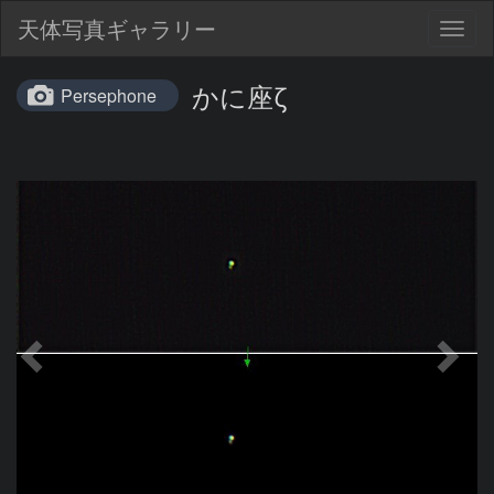
天体写真ギャラリー
Togg
navig
かに座ζ
Persephone