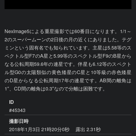
NexImage5による重星撮影では60番目になります。1/1～
2のスーパームーンの2日後の月の近くにありました。テグ
ミンという固有名でも知られています。主星は5.58等のス
ペクトル型F7のA星と5.99等のスペクトル型F9のB星から
なる公転周期59.6年の連星です。伴星も6.12等のスペクト
ル型G0の太陽類似の黄色矮星のC星と10等級の赤色矮星
のD星からなる公転周期17年の連星です。AB間の離角は
1″、CD間の離角は0.3″なので分離は困難です。
ID
#45343
撮影日時
2018年1月3日 21時20分0秒
露出 2.31秒