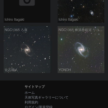
Ichiro Itagaki
Ichiro Itagaki
NGC1365 ろ座
NGC1365 棒渦巻銀河 リコリモ
化石職人
YONOH
サイトマップ
ホーム
天体写真ギャラリーについて
利用規約
ログイン/新規登録