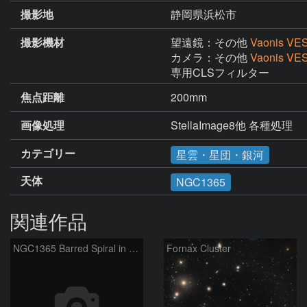
撮影地
静岡県浜松市
撮影機材
望遠鏡：その他
Vaonis V
カメラ：その他
Vaonis V
専用CLSフィルター
焦点距離
200mm
画像処理
StellaImage8他 各種処理
カテゴリー
星雲・星団・銀河
天体
NGC1365
関連作品
NGC1365 Barred Spiral in Fornax
Fornax Cluster