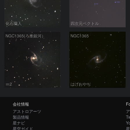
化石職人
四次元ベクトル
NGC1365(ろ座銀河）
NGC1365
ｍ2
はげおやぢ
会社情報
Fo
アストロアーツ
ア
製品情報
Tw
星ナビ
Y
星空ガイド
星