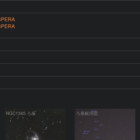
ESPERA
ESPERA
NGC1365 ろ座
ろ座銀河団