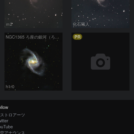
ｍ2
化石職人
PR
NGC1365 ろ座の銀河（ろ座）
h1r0
llow
ストロアーツ
itter
ouTube
空アナウンス