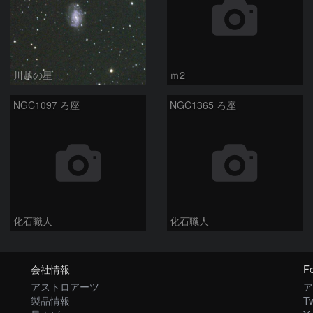
川越の星
ｍ2
NGC1097 ろ座
NGC1365 ろ座
化石職人
化石職人
会社情報
Fo
アストロアーツ
ア
製品情報
Tw