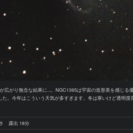
がり無念な結果に...。NGC1365は宇宙の造形美を感じる
した。今年はこういう天気が多すぎます。冬は寒いけど透明度
5秒
露出 18分