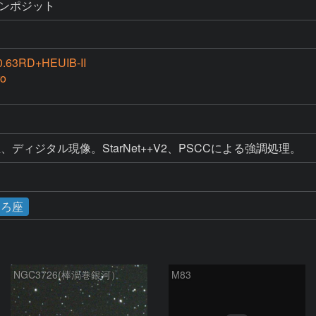
6をコンポジット
.63RD+HEUIB-II
o
、ディジタル現像。StarNet++V2、PSCCによる強調処理。
ろ座
NGC3726(棒渦巻銀河）
M83