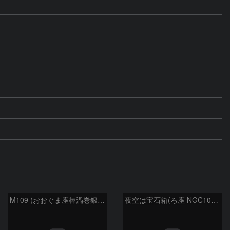
M109 (おおぐま座棒渦巻銀河）
夜空は宝石箱(ろ座 NGC1097) Seestar50