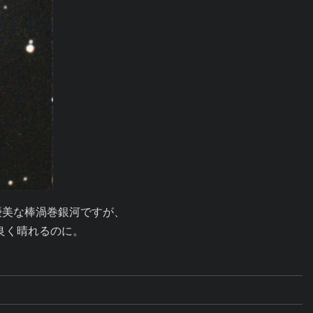
優美な棒渦巻銀河ですが、

良く晴れるのに。