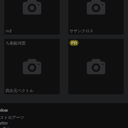
ｍ2
サザンクロス
PR
ろ座銀河団
四次元ベクトル
llow
ストロアーツ
itter