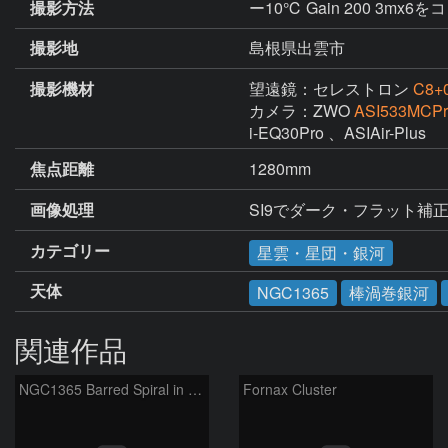
撮影方法
ー10℃ Gain 200 3mx
撮影地
島根県出雲市
撮影機材
望遠鏡：セレストロン
C8+0
カメラ：ZWO
ASI533MCPr
i-EQ30Pro 、ASIAir-Plus
焦点距離
1280mm
画像処理
SI9でダーク・フラット補正
カテゴリー
星雲・星団・銀河
天体
NGC1365
棒渦巻銀河
関連作品
NGC1365 Barred Spiral in Fornax
Fornax Cluster