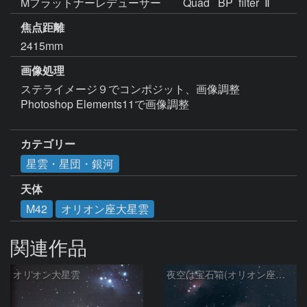
Mフラットナーレデューサー　　Quad   BP  filter  Ⅱ
焦点距離
2415mm
画像処理
ステライメージ９でコンポジット、画像調整　 
Photoshop Elements11で画像調整

カテゴリー
星雲・星団・銀河
天体
M42
オリオン座大星雲
関連作品
オリオン大星雲
夜空は宝石箱(オリオン座大星雲 M42) Seestar50