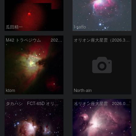
瓜田精一
I-satto
M42 トラペジウム 2026-3-14
オリオン座大星雲（2026.3.15）
ktom
North-ain
タカハシ FCT-65D オリオン大星雲
オリオン座大星雲 2026.01.13