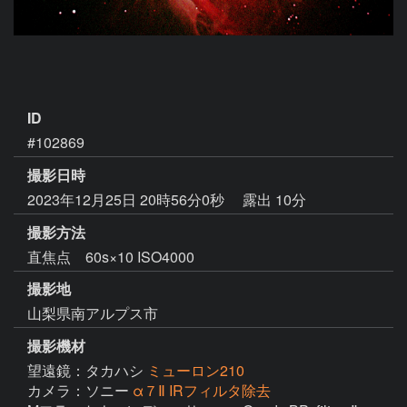
ID
#102869
撮影日時
2023年12月25日 20時56分0秒
露出 10分
撮影方法
直焦点 60s×10 ISO4000
撮影地
山梨県南アルプス市
撮影機材
望遠鏡：タカハシ
ミューロン210
カメラ：ソニー
α７Ⅱ IRフィルタ除去