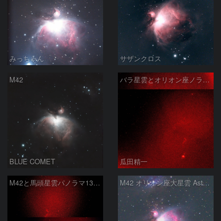
みっちゃん
サザンクロス
M42
バラ星雲とオリオン座ノラマ50mm
BLUE COMET
瓜田精一
M42と馬頭星雲パノラマ135mm
M42 オリオン座大星雲 AstroTracer Type3の威力