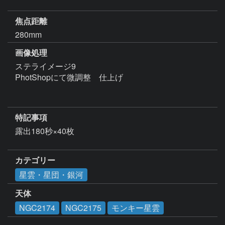
焦点距離
280mm
画像処理
ステライメージ9

PhotShopにて微調整　仕上げ				

特記事項
露出180秒×40枚

カテゴリー
星雲・星団・銀河
天体
NGC2174
NGC2175
モンキー星雲