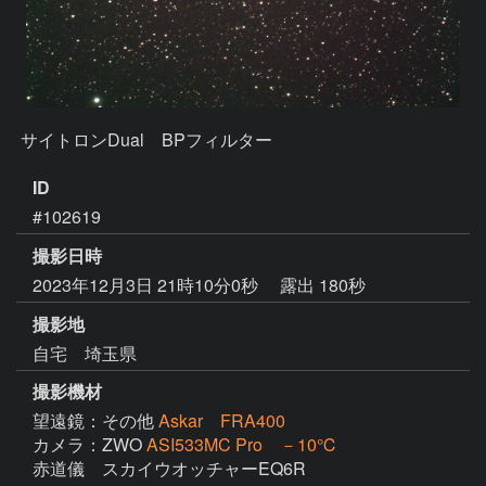
ID
#102619
撮影日時
2023年12月3日 21時10分0秒
露出 180秒
撮影地
自宅 埼玉県
撮影機材
望遠鏡：その他
Askar FRA400
カメラ：ZWO
ASI533MC Pro －10℃
赤道儀　スカイウオッチャーEQ6R
