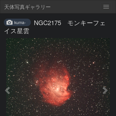
天体写真ギャラリー
Togg
navig
NGC2175 モンキーフェ
kuma-
イス星雲