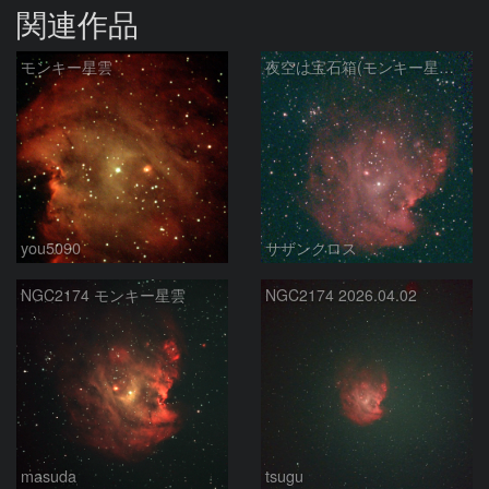
関連作品
モンキー星雲
夜空は宝石箱(モンキー星雲 NGC2174) Seestar50
you5090
サザンクロス
NGC2174 モンキー星雲
NGC2174 2026.04.02
masuda
tsugu