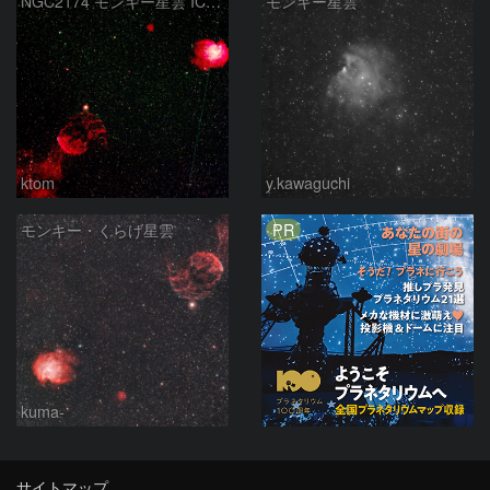
NGC2174 モンキー星雲 IC443 くらげ星雲 Ｍ35 散開星団 2026-2-12
モンキー星雲
ktom
y.kawaguchi
PR
モンキー・くらげ星雲
kuma-
サイトマップ