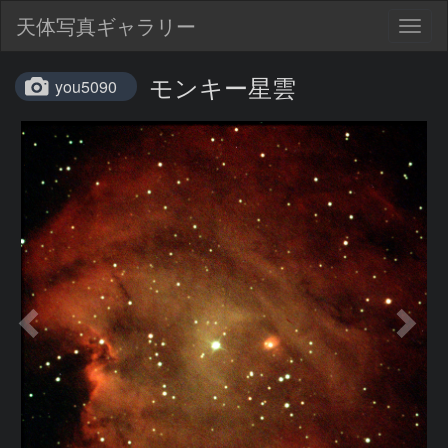
天体写真ギャラリー
Togg
navig
モンキー星雲
you5090