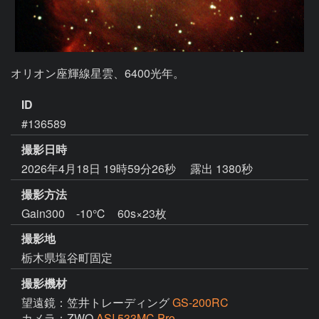
オリオン座輝線星雲、6400光年。
ID
#136589
撮影日時
2026年4月18日 19時59分26秒
露出 1380秒
撮影方法
Gain300 -10℃ 60s×23枚
撮影地
栃木県塩谷町固定
撮影機材
望遠鏡：笠井トレーディング
GS-200RC
カメラ：ZWO
ASI 533MC Pro