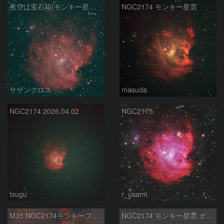
夜空は宝石箱(モンキー星雲 NGC2174) Seestar50
NGC2174 モンキー星雲
サザンクロス
masuda
NGC2174 2026.04.02
NGC2175
tsugu
r_usami
M35 NGC2174モンキーフェイス星雲 IC443クラゲ星雲
NGC2174 モンキー星雲 オリオン座