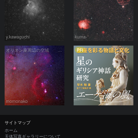
y.kawaguchi
kuma-
PR
オリオン座周辺の空域 251218
momonako
サイトマップ
ホーム
天体写真ギャラリーについて