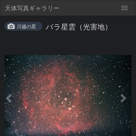
天体写真ギャラリー
Togg
navig
バラ星雲（光害地）
川越の星