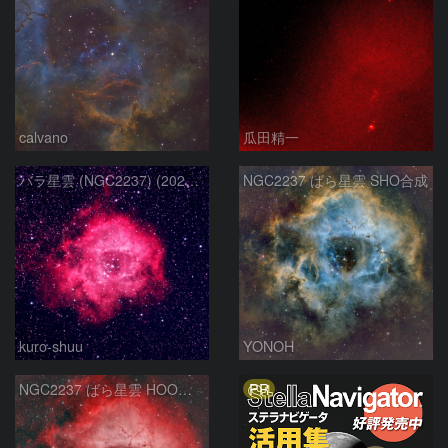
calvano
瓜田精一
バラ星雲 (NGC2237) (2026/02/15他2夜)
NGC2237 ばら星雲 SHO合成
kuro-shuu
YONOH
PR
NGC2237 ばら星雲 HOO合成