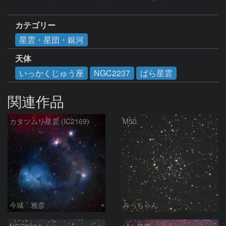
カテゴリー
星雲・星団・銀河
天体
いっかくじゅう座
NGC2237
ばら星雲
関連作品
カタツムリ星雲 (IC2169)
M50
今城 雅彦
みっちゃん