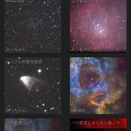
NGC2324
ばら星雲
みっちゃん
みっちゃん
ハッブルの変光星雲
バラ星雲
みっちゃん
calvano
バラ星雲
バラ星雲とオリオン座ノラマ50mm