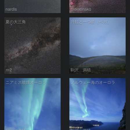
nardis
momonako
夏の大三角
月虹と一つ星（ベガ）
ｍ2
駒沢 満晴
ニアミス噴煙オーロラ
ノルウェー海のオーロラ