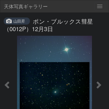
天体写真ギャラリー
Togg
navig
ポン・ブルックス彗星
山田昇
（0012P）12月3日