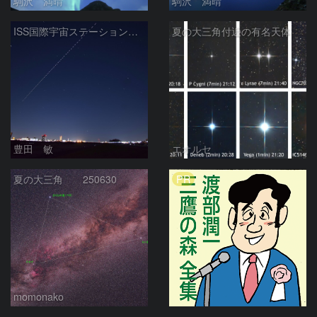
駒沢 満晴
駒沢 満晴
ISS国際宇宙ステーションと沈む夏の大三角 2026/1/12
夏の大三角付近の有名天体
豊田 敏
エオルセ
PR
夏の大三角 250630
momonako