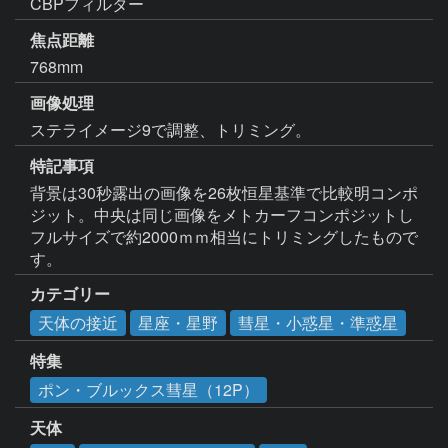
CBPフィルター
焦点距離
768mm
画像処理
ステライメージ9で調整、トリミング。
特記事項
背景は30秒露出の画像を26枚恒星基準で比較明コンポ
ジット。中央は同じ画像をメトカーフコンポジットし
フルサイズで約2000ｍｍ相当にトリミングしたもので
す。
カテゴリー
天体の接近
星座・星野
彗星・小惑星・準惑星
特集
ポン・ブルックス彗星（12P）
天体