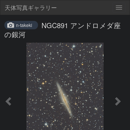
天体写真ギャラリー
Togg
navig
NGC891 アンドロメダ座
n-takeki
の銀河