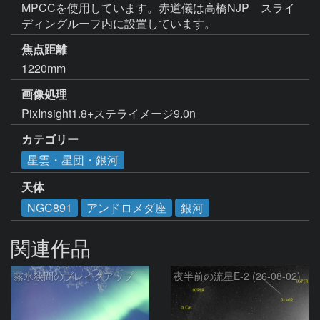
MPCCを使用しています。赤道儀は高橋NJP　スライ
ディングルーフ内に設置しています。
焦点距離
1220mm
画像処理
PixInsight1.8+ステライメージ9.0n
カテゴリー
星雲・星団・銀河
天体
NGC891
アンドロメダ座
銀河
関連作品
霧氷狭間のブレイクアップ
夜半前の流星E-2 (26-08-02)