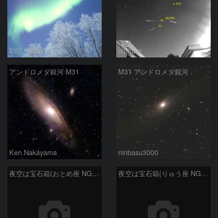
駒沢 満晴
alphavir
アンドロメダ銀河 M31
M31 アンドロメダ銀河
Ken.Nakayama
ninbasu3000
夜空は宝石箱(おとめ座 NGC5566) Seestar50
夜空は宝石箱(りゅう座 NGC6503) Seestar50