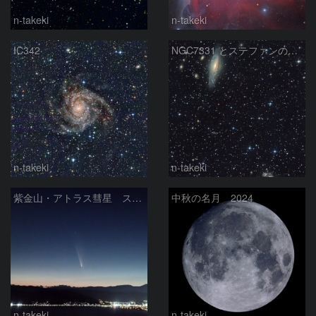
n-takeki
n-takeki
IC342
NGC7331 とステファンの5つ子
n-takeki
n-takeki
紫金山・アトラス彗星 スマートフォンで撮影
中秋の名月 2024
n-takeki
n-takeki