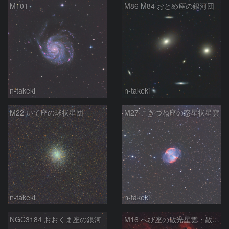
M101
M86 M84 おとめ座の銀河団
n-takeki
n-takeki
M22 いて座の球状星団
M27 こぎつね座の惑星状星雲
n-takeki
n-takeki
NGC3184 おおくま座の銀河
M16 へび座の散光星雲・散開星団