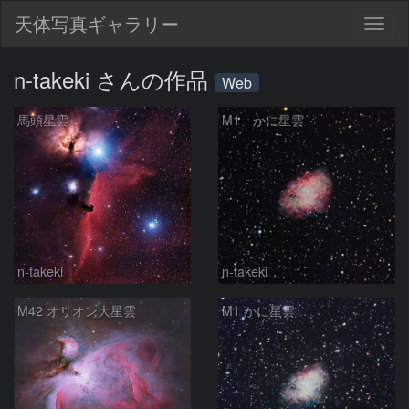
天体写真ギャラリー
Togg
navig
n-takeki さんの作品
Web
馬頭星雲
M1 かに星雲
n-takeki
n-takeki
M42 オリオン大星雲
M1 かに星雲