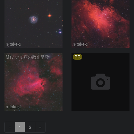
n-takeki
n-takeki
PR
M17 いて座の散光星雲
n-takeki
次
«
1
2
»
へ