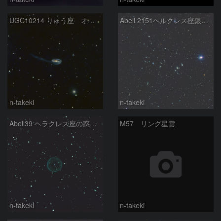
UGC10214 りゅう座 オタマジャクシ銀河
Abell 2151ヘルクレス座銀河団
n-takeki
n-takeki
Abell39 ヘラクレス座の惑星状星雲
M57 リング星雲
n-takeki
n-takeki