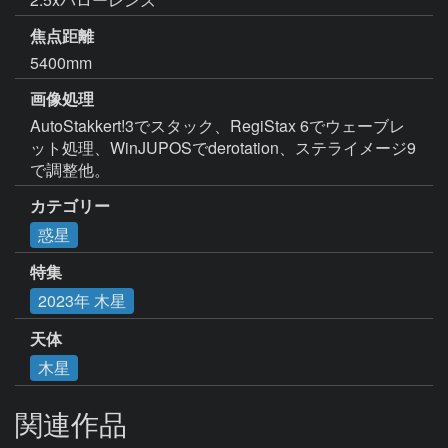
焦点距離
5400mm
画像処理
AutoStakkert!3でスタック、RegiStax 6でウェーブレ
ット処理、WinJUPOSでderotation、ステライメージ9
で調整他。
カテゴリー
惑星
特集
2023年 木星
天体
木星
関連作品