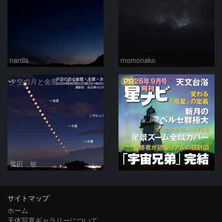
nardis
momonako
PR
夕空の月と金星・木星・水星の接近 2026/6/18
豊田 敏
サイトマップ
ホーム
天体写真ギャラリーについて