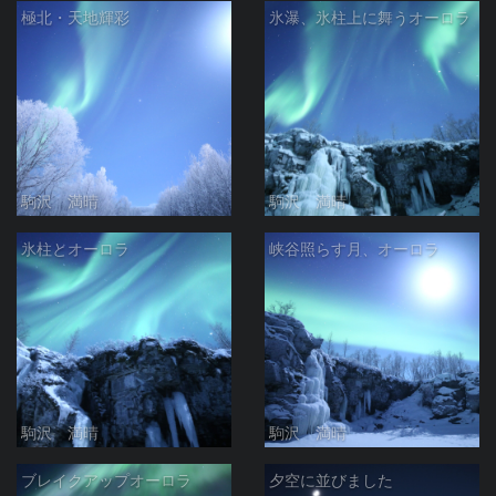
極北・天地輝彩
氷瀑、氷柱上に舞うオーロラ
駒沢 満晴
駒沢 満晴
氷柱とオーロラ
峡谷照らす月、オーロラ
駒沢 満晴
駒沢 満晴
ブレイクアップオーロラ
夕空に並びました