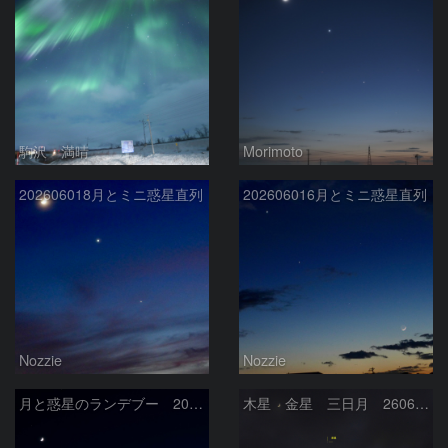
駒沢 満晴
Morimoto
202606018月とミニ惑星直列
202606016月とミニ惑星直列
Nozzie
Nozzie
月と惑星のランデブー 2026/06/19
木星 金星 三日月 260618