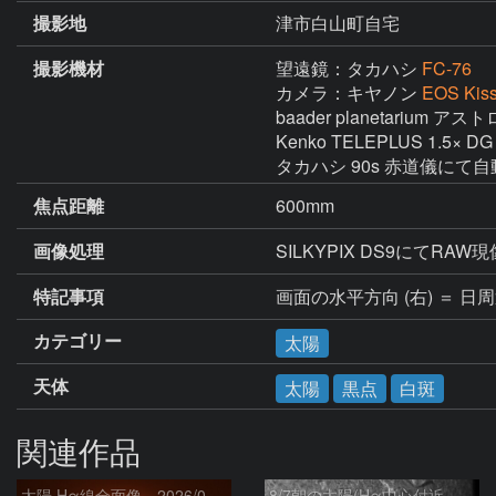
撮影地
津市白山町自宅
撮影機材
望遠鏡：タカハシ
FC-76
カメラ：キヤノン
EOS Kiss
baader planetarium
Kenko TELEPLUS 1.5× DG 
タカハシ 90s 赤道儀にて
焦点距離
600mm
画像処理
SILKYPIX DS9にて
特記事項
画面の水平方向 (右) ＝ 
カテゴリー
太陽
天体
太陽
黒点
白斑
関連作品
太陽 Hα線全面像 2026/08/07
8/7朝の太陽(Hα中心付近、4498、4502付近)