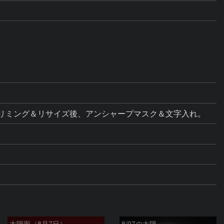
ス調整。トリミング＆リサイズ後、アンシャープマスク＆文字入れ。
太陽面（8月7日）
8/07の太陽