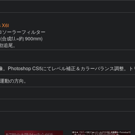
 X6i
 アストロソーラーフィルター

(合成f.l.=約 900mm)

自動追尾。
RAW現像。Photoshop CS5にてレベル補正＆カラーバラン
日周運動の方向。
8/7朝の太陽(Hα中心付近、プロミネンス)
★サージ３日間の変化★