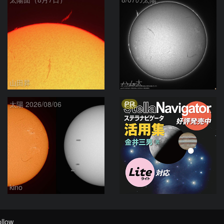
山田昇
ハム太
PR
太陽 2026/08/06
kino
llow