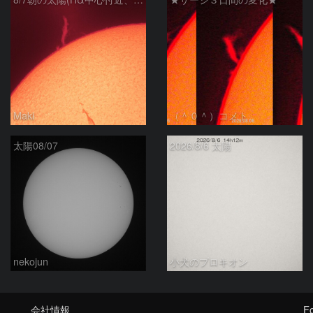
Maki
（＾０＾）コメト
太陽08/07
2026/8/6 太陽
nekojun
小犬のプロキオン
会社情報
Fo