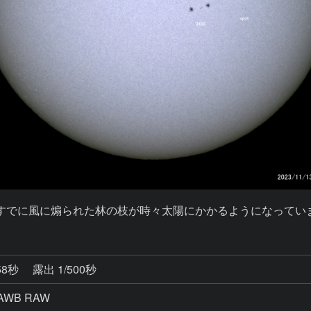
うすでに風に煽られた林の枝が時々太陽にかかるようになってい
58秒
露出 1/500秒
AWB RAW