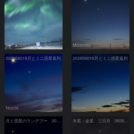
駒沢 満晴
Morimoto
202606018月とミニ惑星直列
202606016月とミニ惑星直列
Nozzie
Nozzie
月と惑星のランデブー 2026/06/19
木星 金星 三日月 260618