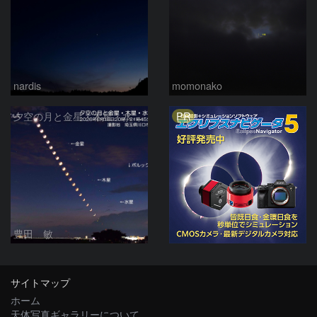
nardis
momonako
PR
夕空の月と金星・木星・水星の接近 2026/6/18
豊田 敏
サイトマップ
ホーム
天体写真ギャラリーについて