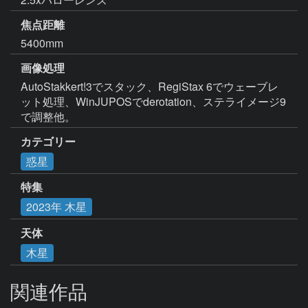
焦点距離
5400mm
画像処理
AutoStakkert!3でスタック、RegiStax 6でウェーブレ
ット処理、WinJUPOSでderotation、ステライメージ9
で調整他。
カテゴリー
惑星
特集
2023年 木星
天体
木星
関連作品