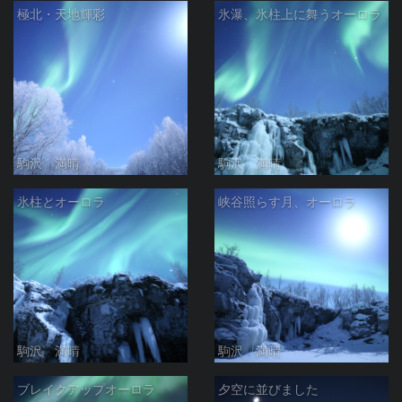
極北・天地輝彩
氷瀑、氷柱上に舞うオーロラ
駒沢 満晴
駒沢 満晴
氷柱とオーロラ
峡谷照らす月、オーロラ
駒沢 満晴
駒沢 満晴
ブレイクアップオーロラ
夕空に並びました