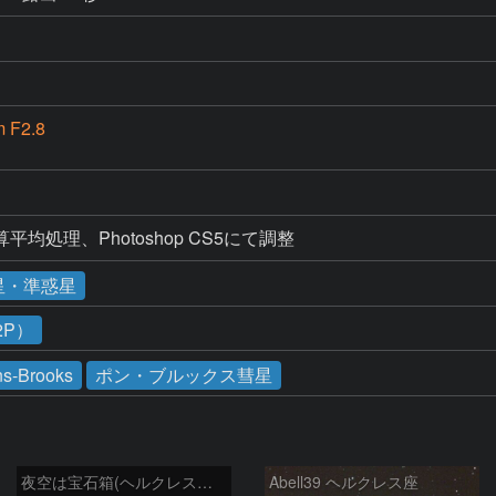
 F2.8
マ加算平均処理、Photoshop CS5にて調整
星・準惑星
2P）
s-Brooks
ポン・ブルックス彗星
夜空は宝石箱(ヘルクレス座 M13) Seestar50
Abell39 ヘルクレス座