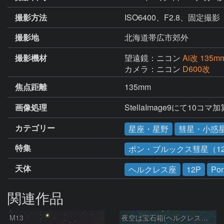
撮影方法
ISO6400、F2.8、固定撮影
撮影地
北海道帯広市郊外
撮影機材
望遠鏡：ニコン
Ai改 135mm
カメラ：ニコン
D600改
焦点距離
135mm
画像処理
StellaImage9にて10コ
カテゴリー
星座・星野
彗星・小惑
特集
ポン・ブルックス彗星（1
天体
ヘルクレス座
12P
Pon
関連作品
M13
夜空は宝石箱(ヘルクレス座 M92) Seestar50