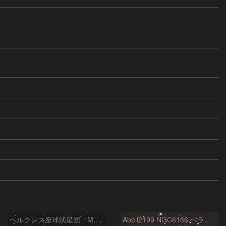
ヘルクレス座球状星団 M１３（RGB合成）
Abell2199 NGC6166 ヘラクレス座