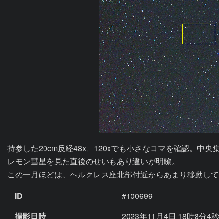
持参した20cm反経48x、120xでも小さなコマを確認。中
レモン彗星を見た直後のせいもあり違いが明瞭。

この一月ほどは、ヘルクレス座北部付近からあまり移動して
ID
#100699
撮影日時
2023年11月4日 18時8分4