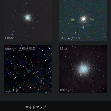
simao
サザンクロス
Abell 39 惑星状星雲
M13
ほしすき
mikoyan
サイトマップ