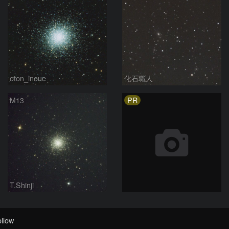
oton_inoue
化石職人
PR
M13
T.Shinji
llow