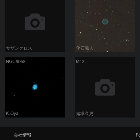
サザンクロス
化石職人
NGC6058
M13
K.Oya
鬼塚久史
会社情報
Fo