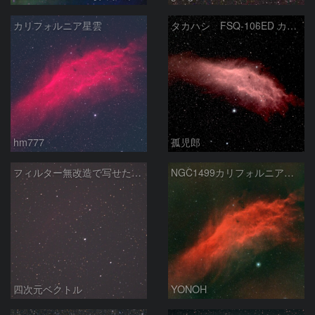
カリフォルニア星雲
タカハシ FSQ-106ED カリフォルニア星雲
hm777
孤児郎
フィルター無改造で写せたカリフォルニア星雲
NGC1499カリフォルニア星雲
四次元ベクトル
YONOH