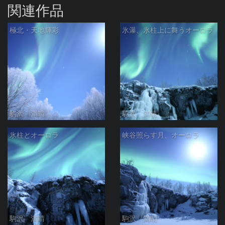
関連作品
極北・天地輝彩
氷瀑、氷柱上に舞うオーロラ
駒沢 満晴
駒沢 満晴
氷柱とオーロラ
峡谷照らす月、オーロラ
駒沢 満晴
駒沢 満晴