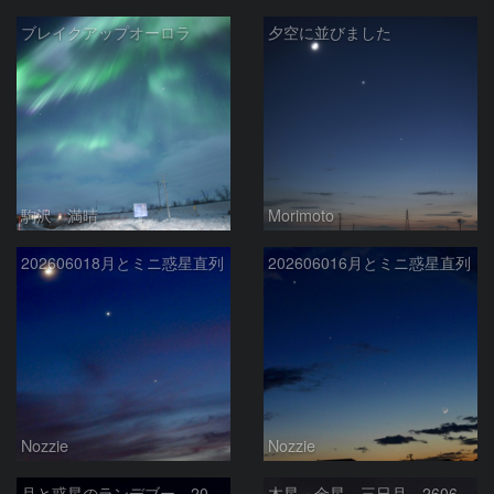
ブレイクアップオーロラ
夕空に並びました
駒沢 満晴
Morimoto
202606018月とミニ惑星直列
202606016月とミニ惑星直列
Nozzie
Nozzie
月と惑星のランデブー 2026/06/19
木星 金星 三日月 260618