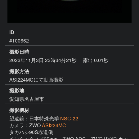
ID
#100662
撮影日時
2023年11月3日 23時34分21秒
露出 0.01秒
撮影方法
ASI224MCにて動画撮影
撮影地
愛知県名古屋市
撮影機材
望遠鏡：日本特殊光学
NSC-22
カメラ：ZWO
ASI224MC
タカハシ90S赤道儀

ペンタックス K25mm、ZWO ADC、ZWO UV/IR カッ