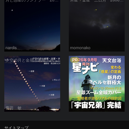
nardis
momonako
PR
夕空の月と金星・木星・水星の接近 2026/6/18
豊田 敏
サイトマップ