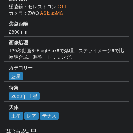
望遠鏡：セレストロン
C11
カメラ：ZWO
ASI585MC
焦点距離
2800mm
画像処理
120秒動画をＲegiStax6で処理、ステライメージ9で比
較明合成、調整、トリミング。
カテゴリー
惑星
特集
2023年 土星
天体
土星
レア
テチス
関連作品