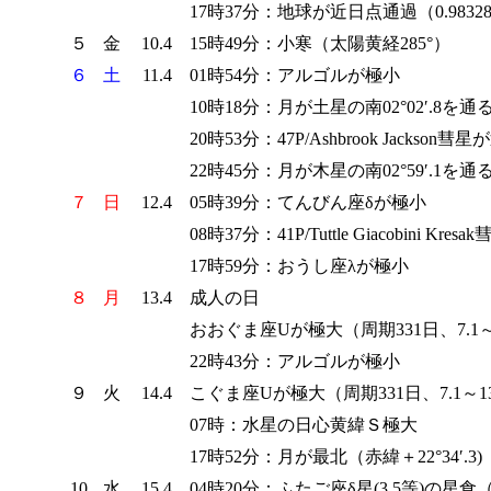
17時37分：地球が近日点通過（0.9832
５
金
10.4
15時49分：小寒（太陽黄経285°）
６
土
11.4
01時54分：アルゴルが極小
10時18分：月が土星の南02°02′.8を通
20時53分：47P/Ashbrook Jackso
22時45分：月が木星の南02°59′.1を通
７
日
12.4
05時39分：てんびん座δが極小
08時37分：41P/Tuttle Giacobini 
17時59分：おうし座λが極小
８
月
13.4
成人の日
おおぐま座Uが極大（周期331日、7.1～1
22時43分：アルゴルが極小
９
火
14.4
こぐま座Uが極大（周期331日、7.1～13
07時：水星の日心黄緯Ｓ極大
17時52分：月が最北（赤緯＋22°34′.3)
10
水
15.4
04時20分：ふたご座δ星(3.5等)の星