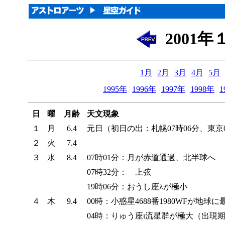
2001
1月
2月
3月
4月
5月
1995年
1996年
1997年
1998年
1
日
曜
月齢
天文現象
１
月
6.4
元日（初日の出：札幌07時06分、東京06
２
火
7.4
３
水
8.4
07時01分：月が赤道通過、北半球へ
07時32分： 上弦
19時06分：おうし座λが極小
４
木
9.4
00時：小惑星4688番1980WFが地球
04時：りゅう座ι流星群が極大（出現期