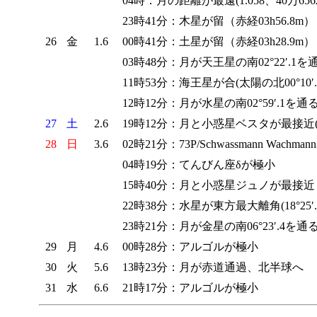
04時：月の距離が最遠(1.058、40万656
23時41分：木星が留（赤経03h56.8m）
26
金
1.6
00時41分：土星が留（赤経03h28.9m）
03時48分：月が天王星の南02°22′.1を
11時53分：海王星が合(太陽の北00°10′.
12時12分：月が水星の南02°59′.1を通
27
土
2.6
19時12分：月と小惑星ベスタが最接近(0
28
日
3.6
02時21分：73P/Schwassmann Wa
04時19分：てんびん座δが極小
15時40分：月と小惑星ジュノが最接近（01
22時38分：水星が東方最大離角(18°25′
23時21分：月が金星の南06°23′.4を通
29
月
4.6
00時28分：アルゴルが極小
30
火
5.6
13時23分：月が赤道通過、北半球へ
31
水
6.6
21時17分：アルゴルが極小