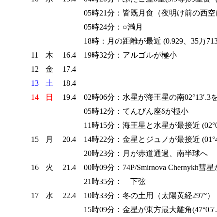
05時21分：皆既月食（夜明け前の西
05時24分：○満月
18時：月の距離が最近 (0.929、35万713
11
木
16.4
19時32分：アルゴルが極小
12
金
17.4
13
土
18.4
14
日
19.4
02時06分：水星が海王星の南02°13′.3
05時12分：てんびん座δが極小
11時15分：海王星と水星が最接近 (02°08′
15
月
20.4
14時22分：金星とジュノが最接近 (01°49′
20時23分：月が赤道通過、南半球へ
16
火
21.4
00時09分：74P/Smirnova Cherny
21時35分： 下弦
17
水
22.4
10時33分：冬の土用（太陽黄経297°）
15時09分：金星が東方最大離角(47°05′.