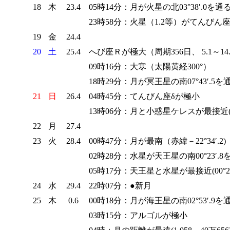
18
木
23.4
05時14分：月が火星の北03°38′.0を通
23時58分：火星（1.2等）がてんびん座α
19
金
24.4
20
土
25.4
へび座Ｒが極大（周期356日、 5.1～14.
09時16分：大寒（太陽黄経300°）
18時29分：月が冥王星の南07°43′.5を
21
日
26.4
04時45分：てんびん座δが極小
13時06分：月と小惑星ケレスが最接近(0
22
月
27.4
23
火
28.4
00時47分：月が最南（赤緯－22°34′.2)
02時28分：水星が天王星の南00°23′.8
05時17分：天王星と水星が最接近(00°21′
24
水
29.4
22時07分：●新月
25
木
0.6
00時18分：月が海王星の南02°53′.9を
03時15分：アルゴルが極小