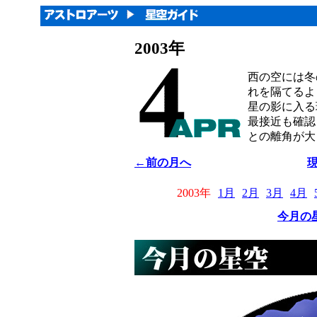
2003年
西の空には冬
れを隔てるよ
星の影に入る
最接近も確認
との離角が大
←前の月へ
2003年
1月
2月
3月
4月
今月の