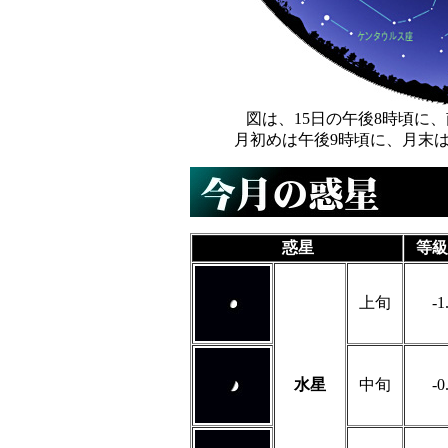
図は、15日の午後8時頃に
月初めは午後9時頃に、月末
惑星
等級
上旬
-1
水星
中旬
-0