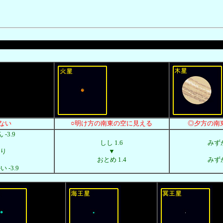
ない
○明け方の南東の空に見える
◎夕方の南
-3.9
しし 1.6
みずが
り
▼
おとめ 1.4
みずが
 -3.9