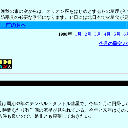
晩秋の東の空からは、オリオン座をはじめとする冬の星座が
防寒具の必要な季節になります。14日には北日本で火星食が
←前の月へ
1998年
1月
2月
3月
4月
5月
6
今月の星空 
星は周期33年のテンペル・タットル彗星で、今年２月に回帰し
カで１時間あたり数千個の流星が見られている。今年と来年はその
条件も良いので、是非とも観望しておきたい。