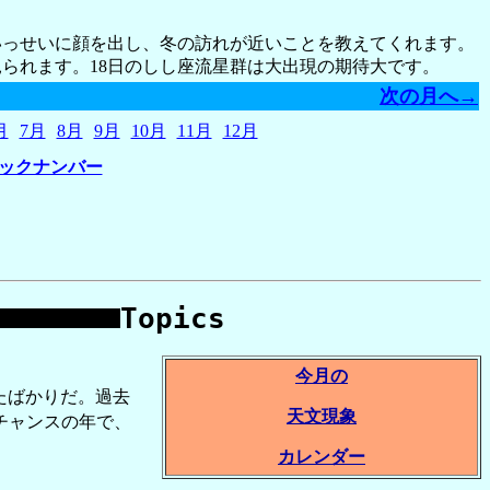
いっせいに顔を出し、冬の訪れが近いことを教えてくれます。
見られます。18日のしし座流星群は大出現の期待大です。
次の月へ→
月
7月
8月
9月
10月
11月
12月
バックナンバー
Topics
今月の
たばかりだ。過去
天文現象
チャンスの年で、
カレンダー