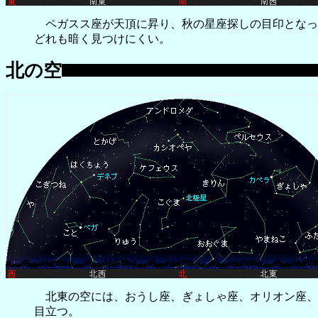
ペガスス座が天頂に昇り、秋の星座探しの目印となっ
どれも暗く見つけにくい。
北の空
北東の空には、おうし座、ぎょしゃ座、オリオン座、
目立つ。