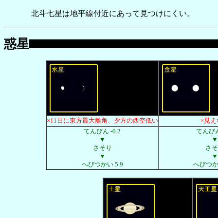
北斗七星は地平線付近にあって見つけにくい。
惑星
×11日に東方最大離角、夕方の西空低い
×見え
てんびん -0.2
てんびん 
▼
▼
さそり
さそ
▼
▼
へびつかい 5.9
へびつかい