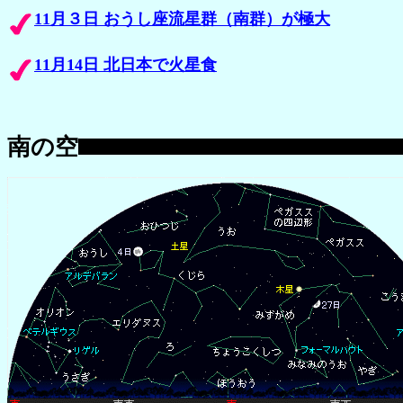
11月３日 おうし座流星群（南群）が極大
11月14日 北日本で火星食
南の空