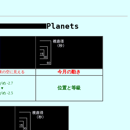
Planets
今月の動き
東の空に見える
め -2.7
位置と等級
▼
め -2.5