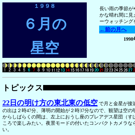
１９９８
長い雨の季節が
かな晴れ間に見
６月の
ーウォッチング
←前の月へ
1998
星空
トピックス
22日の明け方の東北東の低空
で月と金星が接
の出は２時47分、薄明の開始が２時37分なので、観望は空
からしばらくの間は、左上におうし座のプレアデス星団（す
ころで楽しみたい。夜景モードの付いたコンパクトカメラな
い。