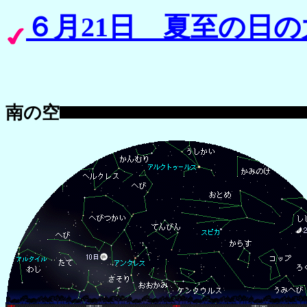
６月21日 夏至の日の
南の空