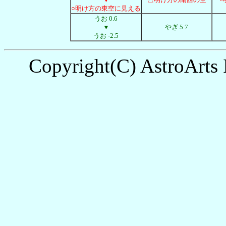
○明け方の東空に見える
うお 0.6
▼
やぎ 5.7
うお -2.5
Copyright(C) AstroArts 