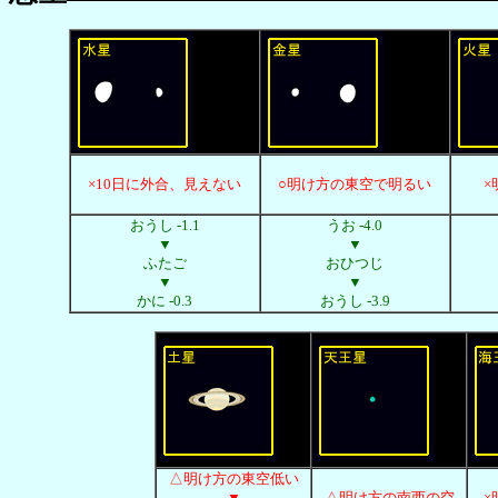
×10日に外合、見えない
○明け方の東空で明るい
×
おうし -1.1
うお -4.0
▼
▼
ふたご
おひつじ
▼
▼
かに -0.3
おうし -3.9
△明け方の東空低い
▼
△明け方の南西の空
×