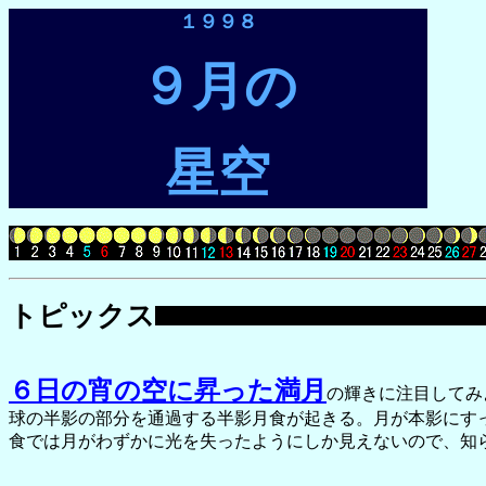
１９９８
９月の
星空
トピックス
６日の宵の空に昇った満月
の輝きに注目してみ
球の半影の部分を通過する半影月食が起きる。月が本影にす
食では月がわずかに光を失ったようにしか見えないので、知