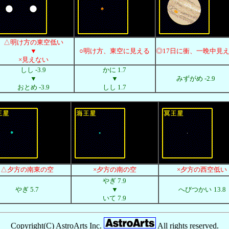
△明け方の東空低い
▼
○明け方、東空に見える
◎17日に衝、一晩中見
×見えない
しし -3.9
かに 1.7
▼
▼
みずがめ -2.9
おとめ -3.9
しし 1.7
△夕方の南東の空
×夕方の南の空
×夕方の西空低い
やぎ 7.9
やぎ 5.7
▼
へびつかい
13.8
いて 7.9
Copyright(C) AstroArts Inc.
All rights reserved.