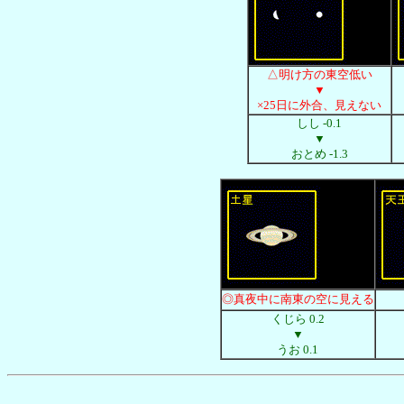
△明け方の東空低い
▼
×25日に外合、見えない
しし -0.1
▼
おとめ -1.3
◎真夜中に南東の空に見える
くじら 0.2
▼
うお 0.1