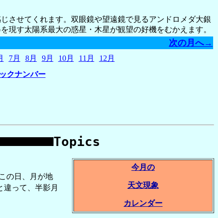
感じさせてくれます。双眼鏡や望遠鏡で見るアンドロメダ大銀
姿を現す太陽系最大の惑星・木星が観望の好機をむかえます。
次の月へ→
月
7月
8月
9月
10月
11月
12月
バックナンバー
Topics
今月の
この日、月が地
天文現象
と違って、半影月
カレンダー