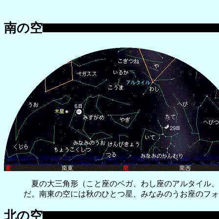
南の空
夏の大三角形（こと座のベガ、わし座のアルタイル、
だ。南東の空には秋のひとつ星、みなみのうお座のフォ
北の空