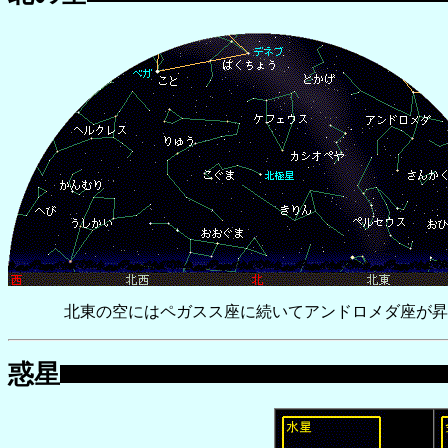
北東の空にはペガスス座に続いてアンドロメダ座が昇
惑星