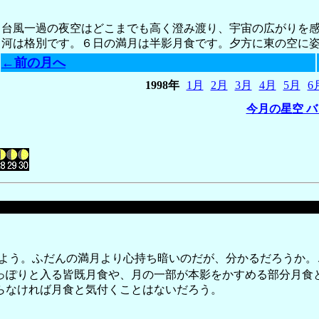
台風一過の夜空はどこまでも高く澄み渡り、宇宙の広がりを
河は格別です。６日の満月は半影月食です。夕方に東の空に
←前の月へ
1998年
1月
2月
3月
4月
5月
6
今月の星空 
よう。ふだんの満月より心持ち暗いのだが、分かるだろうか。
っぽりと入る皆既月食や、月の一部が本影をかすめる部分月食
らなければ月食と気付くことはないだろう。