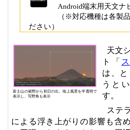
Android端末用天
（※対応機種は各製
ださい）
天文
ト「
は、と
うと
富士山の裾野から初日の出。地上風景を半透明で
す。
表示し、写野角も表示
ステ
による浮き上がりの影響も含