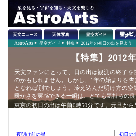
AstroArts
星空ガイド
特集
2012年の初日の出を見よう
天文ファンにとって、日の出は観測の終了を
のかもしれません。しかし、1年の始まりを告
となれば別でしょう。冷え込んだ明け方の空
暖かさを実感できる一瞬は、とても気持ちの良
東京の初日の出は午前6時50分です。元旦から早
年への思いを新たにしたり、風景の美しいと
日の出の写真を撮影したりしてみてはいかがで
夜明け前の星
初日の