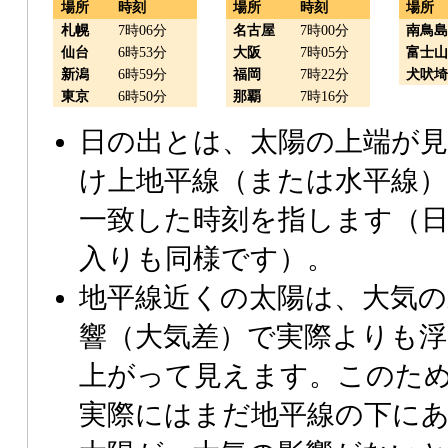
場所
時刻
場所
時刻
場所
札幌
7時06分
名古屋
7時00分
南鳥
仙台
6時53分
大阪
7時05分
富士
新潟
6時59分
福岡
7時22分
犬吠
東京
6時50分
那覇
7時16分
日の出とは、太陽の上端が
け上地平線（または水平線）
一致した時刻を指します（
入りも同様です）。
地平線近くの太陽は、大気の
響（大気差）で実際よりも浮
上がって見えます。このた
実際にはまだ地平線の下に