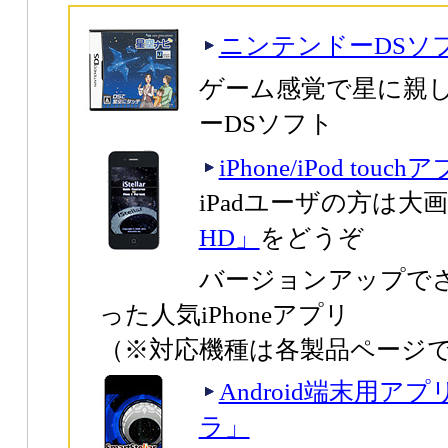
ニンテンドーDSソ
ゲーム感覚で星に親
ーDSソフト
iPhone/iPod to
iPadユーザの方は大
HD」
をどうぞ
バージョンアップで
った人気iPhoneアプリ
（※対応機種は各製品ページ
Android端末用
ラ」