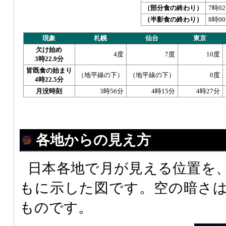
（部分食の終わり）
7時02
（半影食の終わり）
8時00
現象
札幌
仙台
東京
欠け始め
4度
7度
10度
3時22.9分
皆既食の始まり
（地平線の下）
（地平線の下）
0度
4時22.5分
月没時刻
3時56分
4時15分
4時27分
各地からの見え方
日本各地で月が見える位置を
もに示した図です。空の暗さ
ものです。