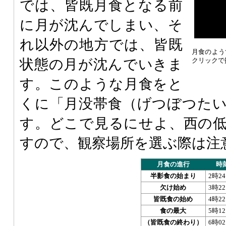
では、皆既月食となる前
に月が沈んでしまい、そ
れ以外の地方では、皆既
月食のよう
状態の月が沈んでいきま
クリックで
す。このような月食をと
くに「月没帯食（げつぼつた
す。どこで見るにせよ、西の
すので、観察場所を選ぶ際は注
月食の進行
時
半影食の始まり
2時24
欠け始め
3時22
皆既食の始め
4時22
食の最大
5時12
（皆既食の終わり）
6時02