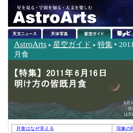
AstroArts
星空ガイド
特集
20
月食
6月
「皆
は欠
月食はなぜ見える
現象の