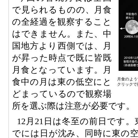
で見られるものの、月食
の全経過を観察すること
はできません。また、中
国地方より西側では、月
が昇った時点で既に皆既
月食となっています。月
月食のよう
食中の月は東の低空にと
クリックで
どまっているので観察場
所を選ぶ際は注意が必要です。
12月21日は冬至の前日です
でには日が沈み、同時に東の