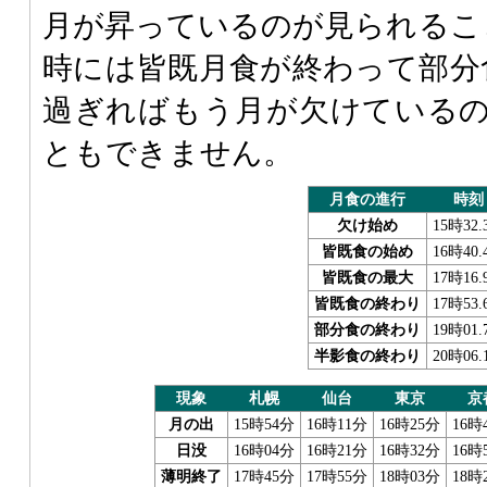
月が昇っているのが見られるこ
時には皆既月食が終わって部分
過ぎればもう月が欠けている
ともできません。
月食の進行
時刻
欠け始め
15時32
皆既食の始め
16時40
皆既食の最大
17時16
皆既食の終わり
17時53
部分食の終わり
19時01
半影食の終わり
20時06
現象
札幌
仙台
東京
京
月の出
15時54分
16時11分
16時25分
16時
日没
16時04分
16時21分
16時32分
16時
薄明終了
17時45分
17時55分
18時03分
18時