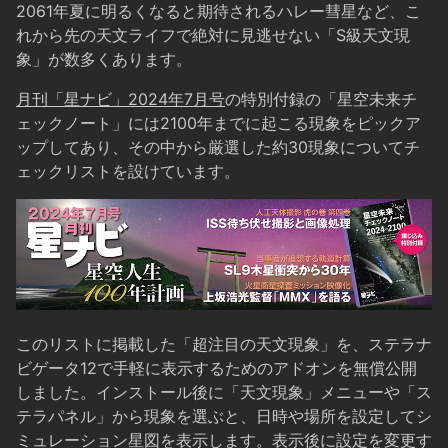
2061年夏に明るくなると期待されるハレー彗星など、こ
れから先の天文ライフで絶対に見逃せない「S級天文現
象」が数多くあります。
月刊「星ナビ」2024年7月号
の特別付録の「星空未来チ
ェックノート」には2100年までに起こる現象をピックア
ップしてあり、その中から厳選した約30現象についてチ
ェックリストを設けています。
このリストに掲載した「超注目の天文現象」を、ステラナ
ビゲータ12で手軽に表示するためのアドオンを無償公開
しました。インストール後に「天文現象」メニューや「ス
テラパネル」から現象を選ぶと、日時や場所を設定してシ
ミュレーション星図を表示します。表示後に設定を変更す