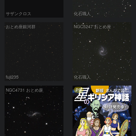
サザンクロス
化石職人
おとめ座銀河群
NGC5247 おとめ座
fuji235
化石職人
PR
NGC4731 おとめ座