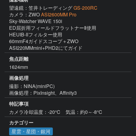
望遠鏡：笠井トレーディング
GS-200RC
カメラ：ZWO
ASI2600MM Pro
Sky-Watcher WAVE 150i

ED屈折用フィールドフラットナーⅡ使用

HEUIB-IIフィルター使用

60mmF4ガイドスコープ＋ZWO 
ASI220MMmini+PHD2にてガイド
焦点距離
1624mm
画像処理
撮影：NINA(miniPC)

画像処理：PixInsight、Affinity3
特記事項
カメラ冷却温度：-20℃　気温：約0～-8℃
カテゴリー
星雲・星団・銀河