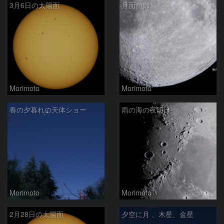
3月6日の太陽面
月面南部
Morimoto
Morimoto
春の夕暮れの天体ショー
雨の海の夜明け
Morimoto
Morimoto
2月28日の太陽面
夕空に月 、木星、金星