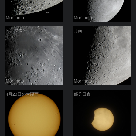
Morimoto
Morimoto
ヒギヌス谷
月面
Morimoto
Morimoto
4月23日の太陽面
部分日食