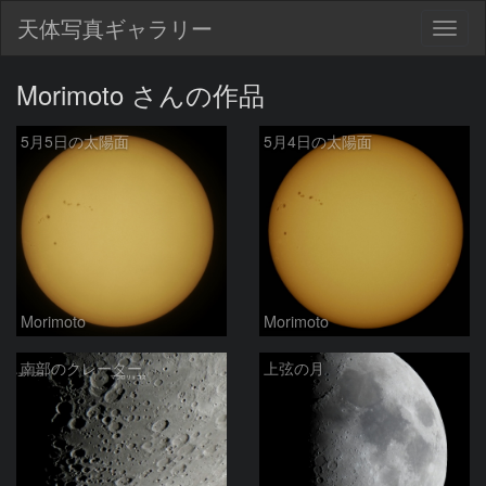
天体写真ギャラリー
Togg
navig
Morimoto さんの作品
5月5日の太陽面
5月4日の太陽面
Morimoto
Morimoto
南部のクレーター
上弦の月