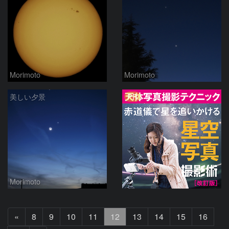
Morimoto
Morimoto
PR
美しい夕景
Morimoto
前
«
8
9
10
11
12
13
14
15
16
へ