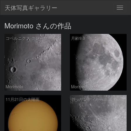
天体写真ギャラリー
Togg
navig
Morimoto さんの作品
コペルニクス クレーター
月齢9.0
Morimoto
Morimoto
11月21日の太陽面
ガッサンディから南部