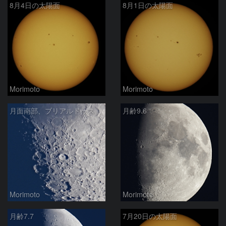
8月4日の太陽面
8月1日の太陽面
Morimoto
Morimoto
月面南部、ブリアルドゥス～クラヴィウス
月齢9.6
Morimoto
Morimoto
月齢7.7
7月20日の太陽面