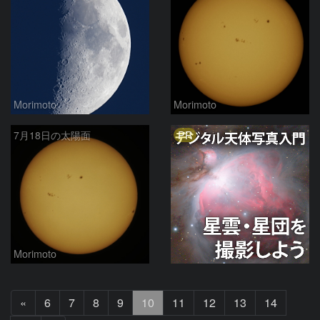
Morimoto
Morimoto
PR
7月18日の太陽面
Morimoto
前
«
6
7
8
9
10
11
12
13
14
へ