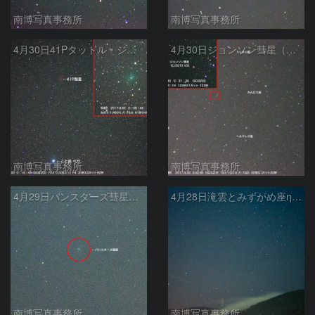
南博写真事務所
南博写真事務所
4月30日41Pタットル・ジャコビニ・クレサーク彗星こと座に接近中
4月30日ジョンソン彗星（C/2015 V2）
南博写真事務所
南博写真事務所
4月29日パンスターズ彗星（C/2015 ER61）
4月28日滝雲とみずがめ座η流星群
南博写真事務所
南博写真事務所