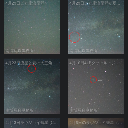
4月23日こと座流星群
4月23日こと座流星群と夏の大三角
南博写真事務所
南博写真事務所
4月23日流星と夏の大三角
4月16日41Pタットル・ジャコビニ・クレサーク彗星
南博写真事務所
南博写真事務所
4月13日ラヴジョイ彗星 (C/2017 E4)
4月6日のラヴジョイ彗星（C/2017 E4）