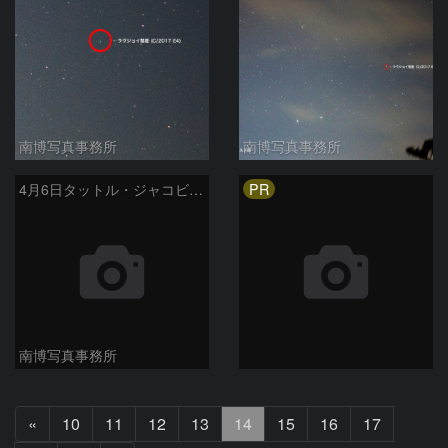
南博写真事務所
南博写真事務所
PR
4月6日タットル・ジャコビニ・クレサーク彗星
南博写真事務所
前
«
10
11
12
13
14
15
16
17
へ