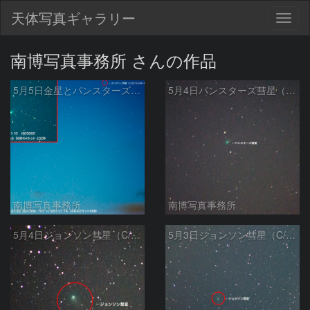
天体写真ギャラリー
Togg
navig
南博写真事務所 さんの作品
5月5日金星とパンスターズ彗星（C/2015 ER61）
5月4日パンスターズ彗星（C/2015 ER61）
南博写真事務所
南博写真事務所
5月4日ジョンソン彗星（C/2015 V2）
5月3日ジョンソン彗星（C/2015 V2）