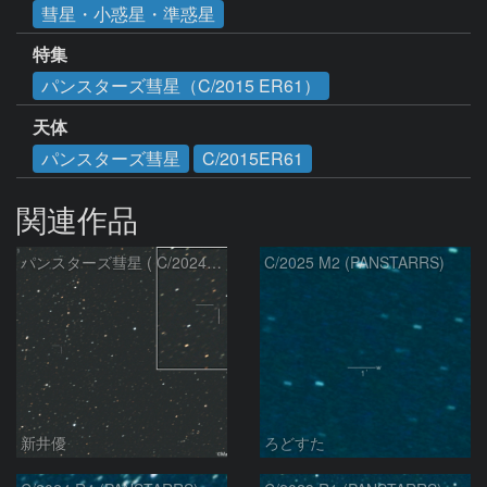
彗星・小惑星・準惑星
特集
パンスターズ彗星（C/2015 ER61）
天体
パンスターズ彗星
C/2015ER61
関連作品
パンスターズ彗星 ( C/2024R4 )：2026/07/27
C/2025 M2 (PANSTARRS)
新井優
ろどすた