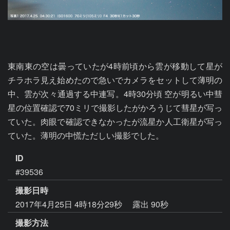
東南東の空は曇っていたが4時前頃から雲が移動して星が
チラホラ見え始めたので急いでカメラをセットして薄明の
中、雲が次々通過する中連写。4時30分頃 空が明るい中彗
星の位置確認で70ミリで撮影したがかろうじて彗星が写っ
ていた。肉眼で確認できなかったが流星か人工衛星が写っ
ていた。薄明の中慌ただしい撮影でした。
ID
#39536
撮影日時
2017年4月25日 4時18分29秒
露出 90秒
撮影方法