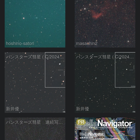
hoshino-satori
masachin2
パンスターズ彗星 ( C/2024R4 )：2026/06/28
パンスターズ彗星 ( C/2024G4 )の予報位置：2026/06/23
新井優
新井優
PR
パンスターズ彗星 連続写真 再処理