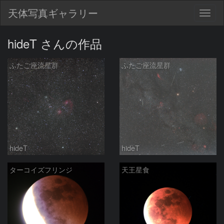
天体写真ギャラリー
Togg
navig
hideT さんの作品
ふたご座流星群
ふたご座流星群
hideT
hideT
ターコイズフリンジ
天王星食