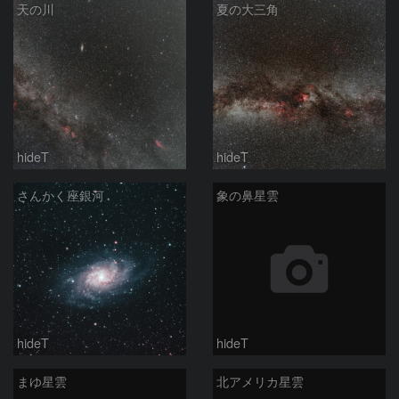
天の川
夏の大三角
hideT
hideT
さんかく座銀河
象の鼻星雲
hideT
hideT
まゆ星雲
北アメリカ星雲