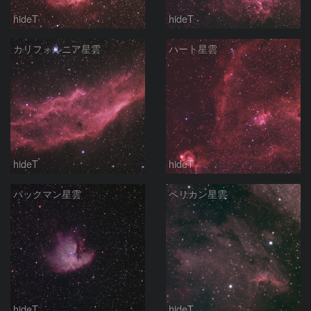
hideT
hideT
カリフォルニア星雲
ハート星雲
hideT
hideT
パックマン星雲
ペリカン星雲
hideT
hideT