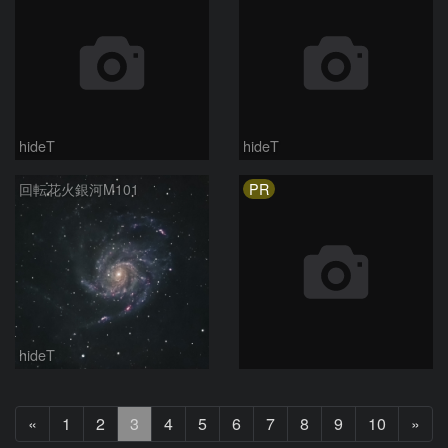
hideT
hideT
PR
回転花火銀河M101
hideT
前
次
«
1
2
3
4
5
6
7
8
9
10
»
へ
へ