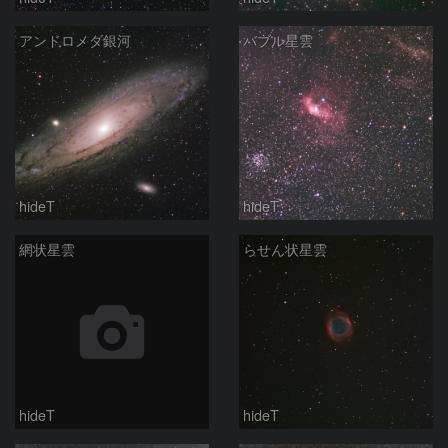
アンドロメダ銀河
バブル星雲
hideT
hideT
網状星雲
らせん状星雲
hideT
hideT