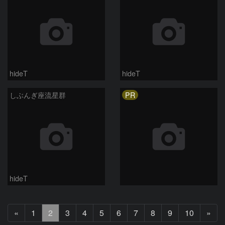
hideT
hideT
PR
しぶんぎ座流星群
hideT
前
次
«
1
2
3
4
5
6
7
8
9
10
»
へ
へ