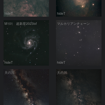
hideT
hideT
M101 超新星2023ixf
マルカリアンチェーン
hideT
hideT
天の川
天の川