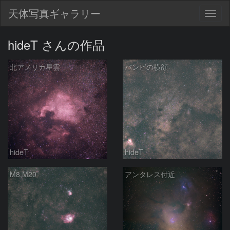
天体写真ギャラリー
Togg
navig
hideT さんの作品
北アメリカ星雲
バンビの横顔
hideT
hideT
M8,M20
アンタレス付近