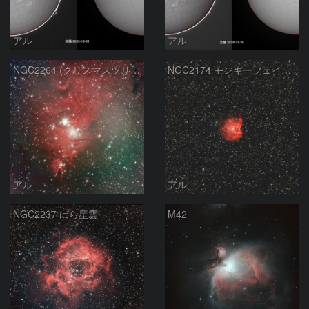
アル
アル
NGC2264 (クリスマスツリー星団とコーン星雲)
NGC2174 モンキーフェイス星雲
アル
アル
NGC2237 ばら星雲
M42