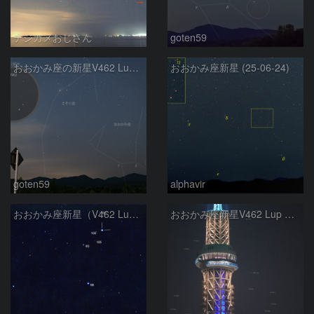
デジカメおじさん
goten59
おおかみ座の新星V462 Lup(2025/06/24)
おおかみ座新星 (25-06-24)
goten59
alphavir
おおかみ座新星（V462 Lupi）（2025.6.23）
おおかみ座新星V462 Lup with 天望回廊