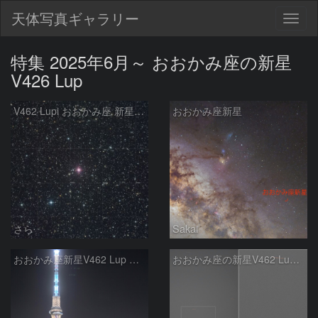
天体写真ギャラリー
Togg
navig
特集 2025年6月～ おおかみ座の新星
V426 Lup
V462 Lupi おおかみ座 新星／リコリモ RA501
おおかみ座新星
さら
Sakai
おおかみ座新星V462 Lup with 東京スカイツリー
おおかみ座の新星V462 Lup(2025/06/29)