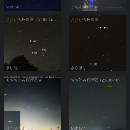
North-ain
くおん
おおかみ座新星（V462 Lup）
おおかみ座新星
ほし丸
きらほし
★おおかみ座新星★
おおかみ座新星 (25-06-18)
（＾０＾）コメト
alphavir