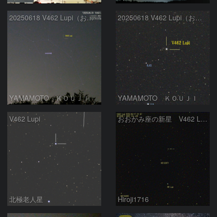
20250618 V462 Lupi（おおかみ座新星）
20250618 V462 Lupi（おおかみ座新星）
YAMAMOTO ＫＯＵＪＩ
YAMAMOTO ＫＯＵＪＩ
V462 Lupi
おおかみ座の新星 V462 Lup
北極老人星
Hiroji1716