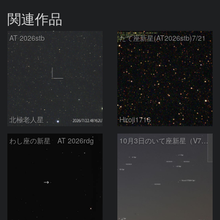
関連作品
AT 2026stb
たて座新星(AT2026stb)7/21
北極老人星
Hiroji1716
わし座の新星 AT 2026rdg
10月3日のいて座新星（V7994Sgr）