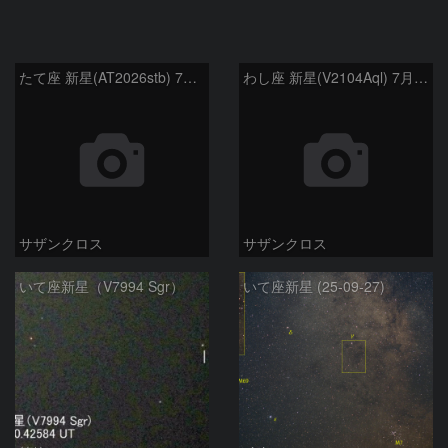
たて座 新星(AT2026stb) 7月14日 Seestar50
わし座 新星(V2104Aql) 7月9日 Seestar50
サザンクロス
サザンクロス
いて座新星（V7994 Sgr）
いて座新星 (25-09-27)