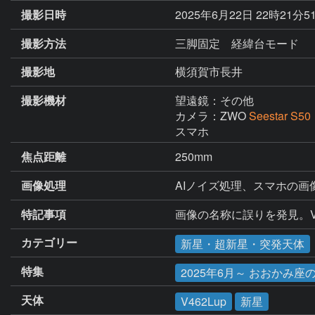
撮影日時
2025年6月22日 22時21分5
撮影方法
三脚固定 経緯台モード
撮影地
横須賀市長井
撮影機材
望遠鏡：その他
カメラ：ZWO
Seestar S50
スマホ
焦点距離
250mm
画像処理
AIノイズ処理、スマホの画
特記事項
画像の名称に誤りを発見。V4
カテゴリー
新星・超新星・突発天体
特集
2025年6月～ おおかみ座の新
天体
V462Lup
新星