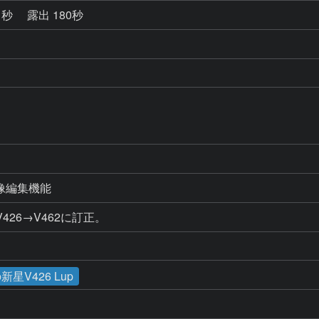
1秒
露出 180秒
像編集機能
26→V462に訂正。
星V426 Lup