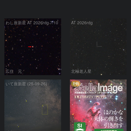
わし座新星 AT 2026rdg 7/10
AT 2026rdg
広住 元
北極老人星
PR
いて座新星 (25-09-26)