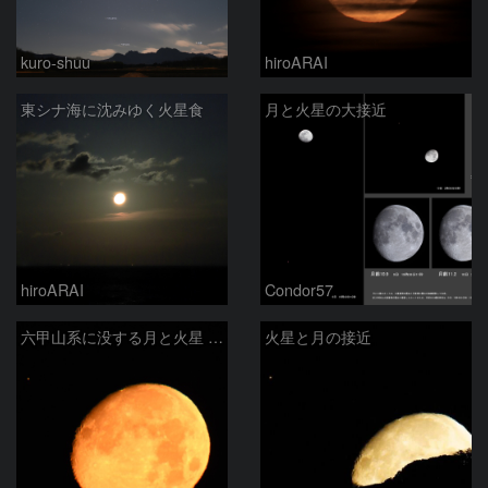
kuro-shuu
hiroARAI
東シナ海に沈みゆく火星食
月と火星の大接近
hiroARAI
Condor57
六甲山系に没する月と火星 (2025/02/10)
火星と月の接近