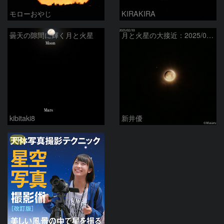
モローおやじ
KIRAKIRA
曇天の隙間に輝く月と火星
月と火星の大接近：2025/02/10
kibitaki8
新井優
PR