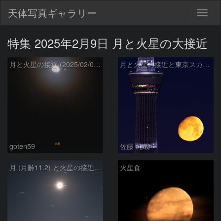
天体写真ギャラリー
Togg
navig
特集 2025年2月9日 月と火星の大接近
月と火星の接近 (2025/02/09 18:44)
月と火星の接近と東京スカイツリー
goten59
佐藤 純哉
月 (月齢11.2) と火星の接近、冬空の明るい星々 (2025/02/10)
火星食